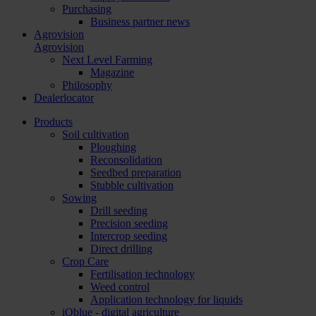
Purchasing
Business partner news
Agrovision
Agrovision
Next Level Farming
Magazine
Philosophy
Dealerlocator
Products
Soil cultivation
Ploughing
Reconsolidation
Seedbed preparation
Stubble cultivation
Sowing
Drill seeding
Precision seeding
Intercrop seeding
Direct drilling
Crop Care
Fertilisation technology
Weed control
Application technology for liquids
iQblue - digital agriculture