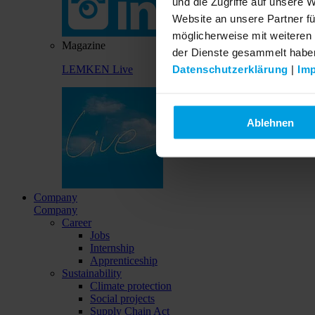
und die Zugriffe auf unsere 
Website an unsere Partner fü
möglicherweise mit weiteren
Magazine
der Dienste gesammelt habe
Datenschutzerklärung
|
Im
LEMKEN Live
Ablehnen
Company
Company
Career
Jobs
Internship
Apprenticeship
Sustainability
Climate protection
Social projects
Supply Chain Act