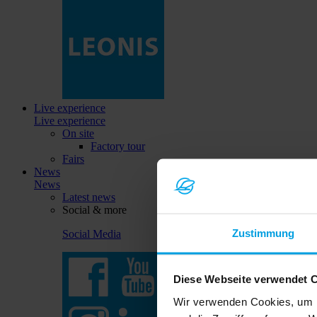
Live experience
Live experience
On site
Factory tour
Fairs
News
News
Latest news
Social & more
Zustimmung
Social Media
Diese Webseite verwendet 
Wir verwenden Cookies, um I