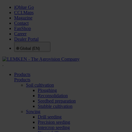
iQblue Go
CCI.Maps
Magazine
Contact
FanShop
Career
Dealer Portal
🌐
Global (EN)
.
Products
Products
Soil cultivation
Ploughing
Reconsolidation
Seedbed preparation
Stubble cultivation
Sowing
Drill seeding
Precision seeding
Intercrop seeding