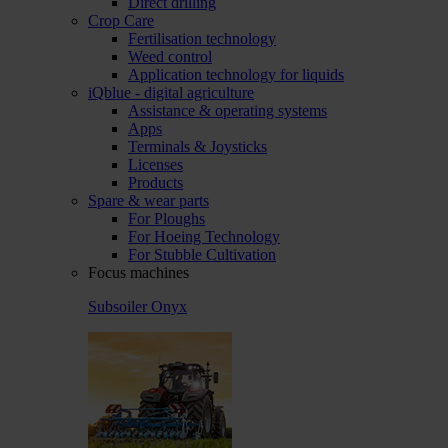
Direct drilling
Crop Care
Fertilisation technology
Weed control
Application technology for liquids
iQblue - digital agriculture
Assistance & operating systems
Apps
Terminals & Joysticks
Licenses
Products
Spare & wear parts
For Ploughs
For Hoeing Technology
For Stubble Cultivation
Focus machines
Subsoiler Onyx