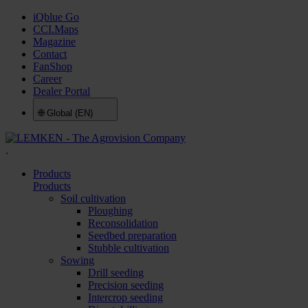
iQblue Go
CCI.Maps
Magazine
Contact
FanShop
Career
Dealer Portal
🌐
Global (EN)
.
Products
Products
Soil cultivation
Ploughing
Reconsolidation
Seedbed preparation
Stubble cultivation
Sowing
Drill seeding
Precision seeding
Intercrop seeding