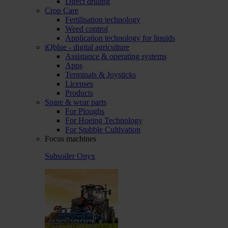
Direct drilling
Crop Care
Fertilisation technology
Weed control
Application technology for liquids
iQblue - digital agriculture
Assistance & operating systems
Apps
Terminals & Joysticks
Licenses
Products
Spare & wear parts
For Ploughs
For Hoeing Technology
For Stubble Cultivation
Focus machines
Subsoiler Onyx