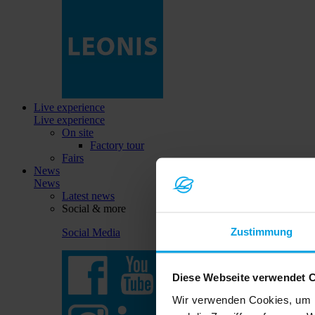
Live experience
Live experience
On site
Factory tour
Fairs
News
News
Latest news
Social & more
Zustimmung
Social Media
Diese Webseite verwendet 
Wir verwenden Cookies, um I