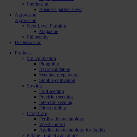
Purchasing
Business partner news
Agrovision
Agrovision
Next Level Farming
Magazine
Philosophy
Dealerlocator
Products
Soil cultivation
Ploughing
Reconsolidation
Seedbed preparation
Stubble cultivation
Sowing
Drill seeding
Precision seeding
Intercrop seeding
Direct drilling
Crop Care
Fertilisation technology
Weed control
Application technology for liquids
iQblue - digital agriculture