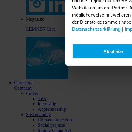
und die Zugriffe auf unsere 
Website an unsere Partner fü
möglicherweise mit weiteren
Magazine
der Dienste gesammelt habe
Datenschutzerklärung
|
Im
LEMKEN Live
Ablehnen
Company
Company
Career
Jobs
Internship
Apprenticeship
Sustainability
Climate protection
Social projects
Supply Chain Act