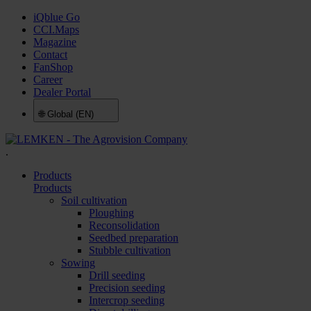
iQblue Go
CCI.Maps
Magazine
Contact
FanShop
Career
Dealer Portal
🌐
Global (EN)
.
Products
Products
Soil cultivation
Ploughing
Reconsolidation
Seedbed preparation
Stubble cultivation
Sowing
Drill seeding
Precision seeding
Intercrop seeding