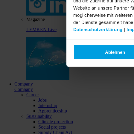
und die Zugriffe auf unsere 
Website an unsere Partner fü
möglicherweise mit weiteren
Magazine
der Dienste gesammelt habe
Datenschutzerklärung
|
Im
LEMKEN Live
Ablehnen
Company
Company
Career
Jobs
Internship
Apprenticeship
Sustainability
Climate protection
Social projects
Supply Chain Act