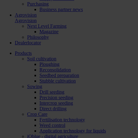
Purchasing
Business partner news
Agrovision
Agrovision
Next Level Farming
Magazine
Philosophy
Dealerlocator
Products
Soil cultivation
Ploughing
Reconsolidation
Seedbed preparation
Stubble cultivation
Sowing
Drill seeding
Precision seeding
Intercrop seeding
Direct drilling
Crop Care
Fertilisation technology
Weed control
Application technology for liquids
iQblue - digital agriculture