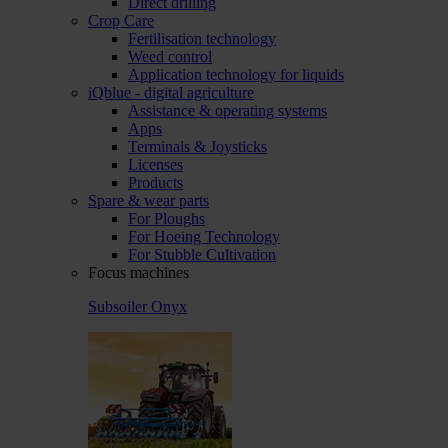
Direct drilling
Crop Care
Fertilisation technology
Weed control
Application technology for liquids
iQblue - digital agriculture
Assistance & operating systems
Apps
Terminals & Joysticks
Licenses
Products
Spare & wear parts
For Ploughs
For Hoeing Technology
For Stubble Cultivation
Focus machines
Subsoiler Onyx