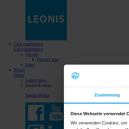
Live experience
Live experience
On site
Factory tour
Fairs
News
News
Latest news
Social & more
Zustimmung
Social Media
Diese Webseite verwendet 
Wir verwenden Cookies, um I