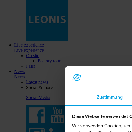
Live experience
Live experience
On site
Factory tour
Fairs
News
News
Latest news
Social & more
Zustimmung
Social Media
Diese Webseite verwendet 
Wir verwenden Cookies, um I