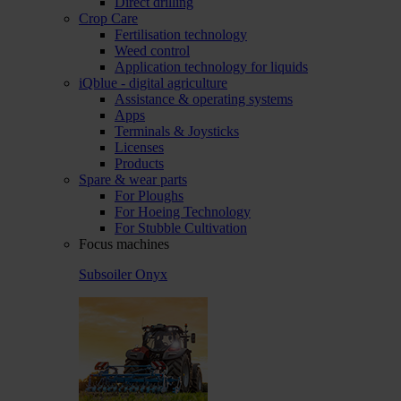
Direct drilling
Crop Care
Fertilisation technology
Weed control
Application technology for liquids
iQblue - digital agriculture
Assistance & operating systems
Apps
Terminals & Joysticks
Licenses
Products
Spare & wear parts
For Ploughs
For Hoeing Technology
For Stubble Cultivation
Focus machines
Subsoiler Onyx