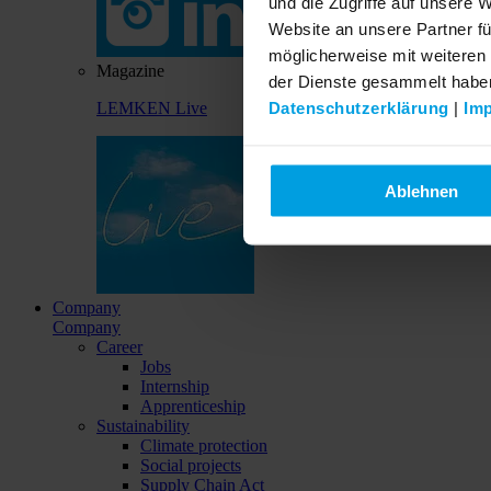
und die Zugriffe auf unsere 
Website an unsere Partner fü
möglicherweise mit weiteren
Magazine
der Dienste gesammelt habe
Datenschutzerklärung
|
Im
LEMKEN Live
Ablehnen
Company
Company
Career
Jobs
Internship
Apprenticeship
Sustainability
Climate protection
Social projects
Supply Chain Act