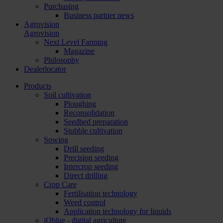
Purchasing
Business partner news
Agrovision
Agrovision
Next Level Farming
Magazine
Philosophy
Dealerlocator
Products
Soil cultivation
Ploughing
Reconsolidation
Seedbed preparation
Stubble cultivation
Sowing
Drill seeding
Precision seeding
Intercrop seeding
Direct drilling
Crop Care
Fertilisation technology
Weed control
Application technology for liquids
iQblue - digital agriculture