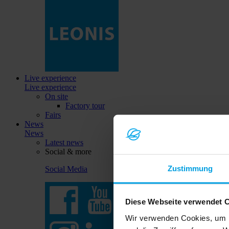
Live experience
Live experience
On site
Factory tour
Fairs
News
News
Latest news
Social & more
Zustimmung
Social Media
Diese Webseite verwendet 
Wir verwenden Cookies, um I