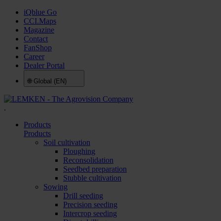
iQblue Go
CCI.Maps
Magazine
Contact
FanShop
Career
Dealer Portal
🌐
Global (EN)
.
Products
Products
Soil cultivation
Ploughing
Reconsolidation
Seedbed preparation
Stubble cultivation
Sowing
Drill seeding
Precision seeding
Intercrop seeding