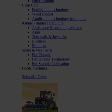
Direct drilling
Crop Care
Fertilisation technology
Weed control
Application technology for liquids
iQblue - digital agriculture
Assistance & operating systems
Apps
Terminals & Joysticks
Licenses
Products
Spare & wear parts
For Ploughs
For Hoeing Technology
For Stubble Cultivation
Focus machines
Subsoiler Onyx