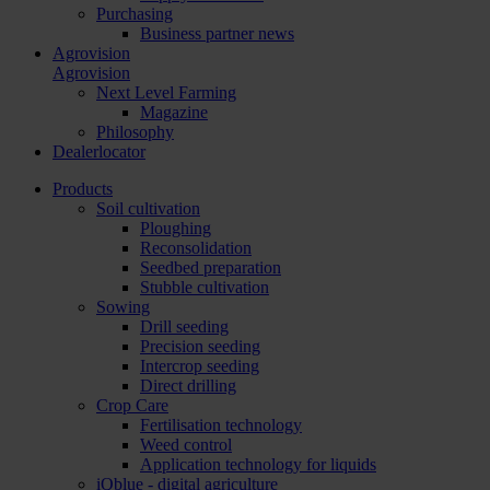
Purchasing
Business partner news
Agrovision
Agrovision
Next Level Farming
Magazine
Philosophy
Dealerlocator
Products
Soil cultivation
Ploughing
Reconsolidation
Seedbed preparation
Stubble cultivation
Sowing
Drill seeding
Precision seeding
Intercrop seeding
Direct drilling
Crop Care
Fertilisation technology
Weed control
Application technology for liquids
iQblue - digital agriculture