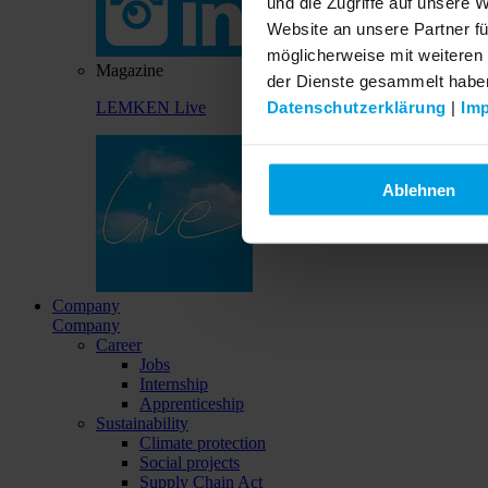
und die Zugriffe auf unsere 
Website an unsere Partner fü
möglicherweise mit weiteren
Magazine
der Dienste gesammelt habe
Datenschutzerklärung
|
Im
LEMKEN Live
Ablehnen
Company
Company
Career
Jobs
Internship
Apprenticeship
Sustainability
Climate protection
Social projects
Supply Chain Act