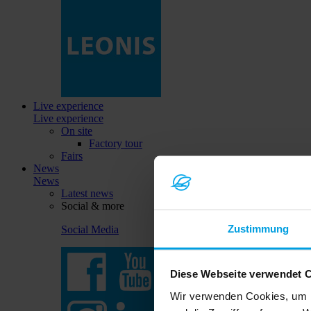
Live experience
Live experience
On site
Factory tour
Fairs
News
News
Latest news
Social & more
Zustimmung
Social Media
Diese Webseite verwendet 
Wir verwenden Cookies, um I