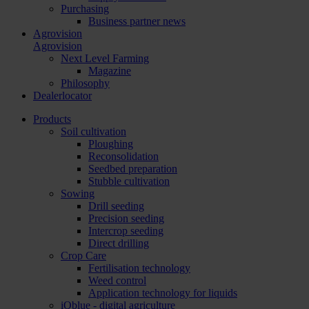
Purchasing
Business partner news
Agrovision
Agrovision
Next Level Farming
Magazine
Philosophy
Dealerlocator
Products
Soil cultivation
Ploughing
Reconsolidation
Seedbed preparation
Stubble cultivation
Sowing
Drill seeding
Precision seeding
Intercrop seeding
Direct drilling
Crop Care
Fertilisation technology
Weed control
Application technology for liquids
iQblue - digital agriculture