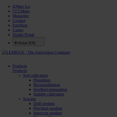
iQblue Go
CCI.Maps
Magazine
Contact
FanShop
Career
Dealer Portal
🌐
Global (EN)
.
Products
Products
Soil cultivation
Ploughing
Reconsolidation
Seedbed preparation
Stubble cultivation
Sowing
Drill seeding
Precision seeding
Intercrop seeding