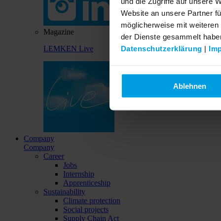
und die Zugriffe auf unsere 
Website an unsere Partner fü
möglicherweise mit weiteren
Magazine
der Dienste gesammelt habe
Datenschutzerklärung
|
Im
LEMKEN Live
Ablehnen
Company
Company
Career
Jobs
Internship
Apprenticeship
Sustainability
Climate protection
Social projects
Supply Chain Act