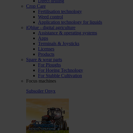
Direct drilling
Crop Care
Fertilisation technology
Weed control
Application technology for liquids
iQblue - digital agriculture
Assistance & operating systems
Apps
Terminals & Joysticks
Licenses
Products
Spare & wear parts
For Ploughs
For Hoeing Technology
For Stubble Cultivation
Focus machines
Subsoiler Onyx