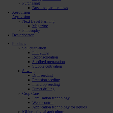
Purchasing
Business partner news
Agrovision
Agrovision
Next Level Farming
Magazine
Philosophy
Dealerlocator
Products
Soil cultivation
Ploughing
Reconsolidation
Seedbed preparation
Stubble cultivation
Sowing
Drill seeding
Precision seeding
Intercrop seeding
Direct drilling
Crop Care
Fertilisation technology
Weed control
Application technology for liquids
iQblue - digital agriculture