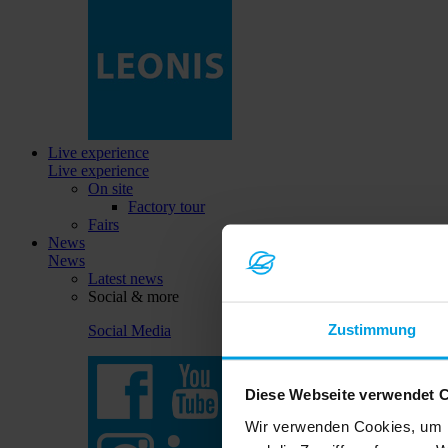
Live experience
Live experience
On site
Factory tour
Fairs
News
News
Latest news
Social & more
Zustimmung
Social Media
Diese Webseite verwendet 
Wir verwenden Cookies, um I