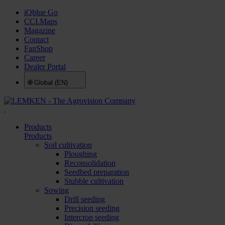
iQblue Go
CCI.Maps
Magazine
Contact
FanShop
Career
Dealer Portal
🌐
Global (EN)
.
Products
Products
Soil cultivation
Ploughing
Reconsolidation
Seedbed preparation
Stubble cultivation
Sowing
Drill seeding
Precision seeding
Intercrop seeding