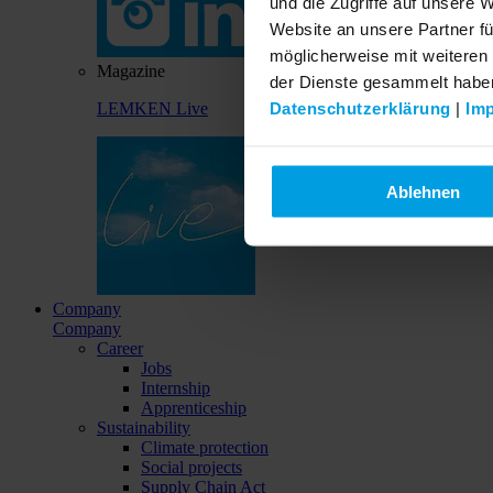
und die Zugriffe auf unsere 
Website an unsere Partner fü
möglicherweise mit weiteren
Magazine
der Dienste gesammelt habe
Datenschutzerklärung
|
Im
LEMKEN Live
Ablehnen
Company
Company
Career
Jobs
Internship
Apprenticeship
Sustainability
Climate protection
Social projects
Supply Chain Act