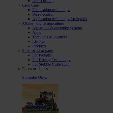
Direct drilling
Crop Care
Fertilisation technology
Weed control
Application technology for liquids
iQblue - digital agriculture
Assistance & operating systems
Apps
Terminals & Joysticks
Licenses
Products
Spare & wear parts
For Ploughs
For Hoeing Technology
For Stubble Cultivation
Focus machines
Subsoiler Onyx