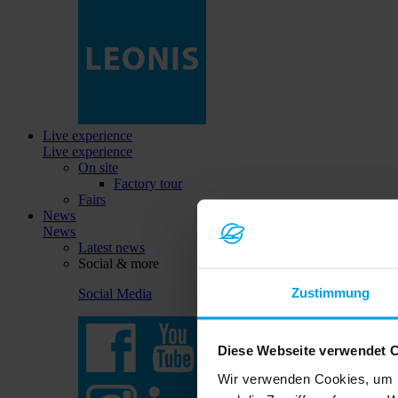
Live experience
Live experience
On site
Factory tour
Fairs
News
News
Latest news
Social & more
Zustimmung
Social Media
Diese Webseite verwendet 
Wir verwenden Cookies, um I