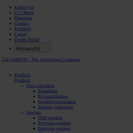
iQblue Go
CCI.Maps
Magazine
Contact
FanShop
Career
Dealer Portal
🌐
Global (EN)
.
Products
Products
Soil cultivation
Ploughing
Reconsolidation
Seedbed preparation
Stubble cultivation
Sowing
Drill seeding
Precision seeding
Intercrop seeding