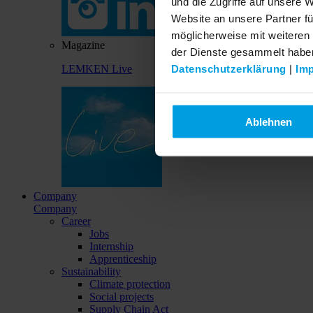
und die Zugriffe auf unsere 
Website an unsere Partner fü
möglicherweise mit weiteren
Magazine
der Dienste gesammelt habe
Datenschutzerklärung
|
Im
LEMKEN Live
Ablehnen
Company
Company
Career
Jobs
Internship
Apprenticeship
Sustainability
Climate protection
Social projects
Supply Chain Act