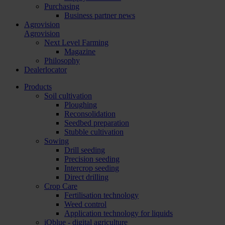
Purchasing
Business partner news
Agrovision
Agrovision
Next Level Farming
Magazine
Philosophy
Dealerlocator
Products
Soil cultivation
Ploughing
Reconsolidation
Seedbed preparation
Stubble cultivation
Sowing
Drill seeding
Precision seeding
Intercrop seeding
Direct drilling
Crop Care
Fertilisation technology
Weed control
Application technology for liquids
iQblue - digital agriculture