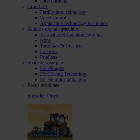
Direct drilling
Crop Care
Fertilisation technology
Weed control
Application technology for liquids
iQblue - digital agriculture
Assistance & operating systems
Apps
Terminals & Joysticks
Licenses
Products
Spare & wear parts
For Ploughs
For Hoeing Technology
For Stubble Cultivation
Focus machines
Subsoiler Onyx