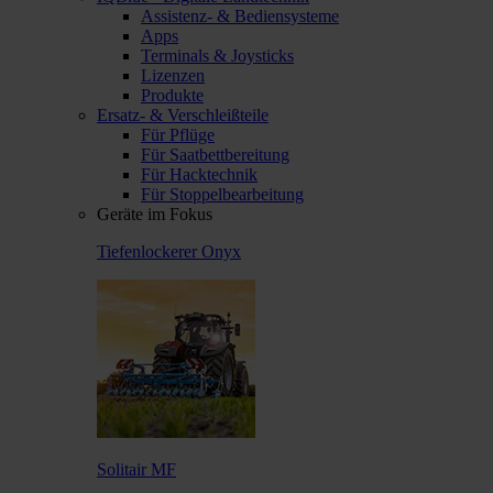
Assistenz- & Bediensysteme
Apps
Terminals & Joysticks
Lizenzen
Produkte
Ersatz- & Verschleißteile
Für Pflüge
Für Saatbettbereitung
Für Hacktechnik
Für Stoppelbearbeitung
Geräte im Fokus
Tiefenlockerer Onyx
Solitair MF