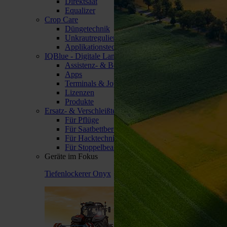
Direktsaat
Equalizer
Crop Care
Düngetechnik
Unkrautregulierung
Applikationstechnik für Flüssigkeiten
IQBlue - Digitale Landtechnik
Assistenz- & Bediensysteme
Apps
Terminals & Joysticks
Lizenzen
Produkte
Ersatz- & Verschleißteile
Für Pflüge
Für Saatbettbereitung
Für Hacktechnik
Für Stoppelbearbeitung
Geräte im Fokus
Tiefenlockerer Onyx