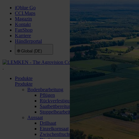
iQblue Go
CCI.Maps
Magazin
Kontakt
FanShop
Karriere
Händlerportal
🌐
Global (DE)
.
Produkte
Produkte
Bodenbearbeitung
Pflügen
Rückverfestigung
Saatbettbereitung
Stoppelbearbeitung
Aussaat
Drillsaat
Einzelkornsaat
Zwischenfruchtsaat