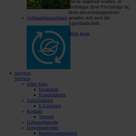
Fläche angebaut werden. Je
vielfältiger diese Fruchtfolge ist,
desto abwechslungsreicher
Gebrauchtmaschinen
gestaltet sich auch die
Agrarlandschaft.
Mehr lesen
Services
Services
After Sales
Ersatzteile
Kundendienst
AgroTraining
E-Learning
Kontakt
Vertrieb
Gebrauchtgeräte
Downloadcenter
Betriebsanleitungen