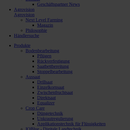
Geschäftspartner News
Agrovision
Agrovision
Next Level Farming
Magazin
Philosophie
Händlersuche
Produkte
Bodenbearbeitung
Pflügen
Rückverfestigung
Saatbettbereitung
Stoppelbearbeitung
Aussaat
Drillsaat
Einzelkornsaat
Zwischenfruchtsaat
Direktsaat
Equalizer
Crop Care
Düngetechnik
Unkrautregulierung
Applikationstechnik für Flüssigkeiten
IQBlue - Digitale Landtechnik