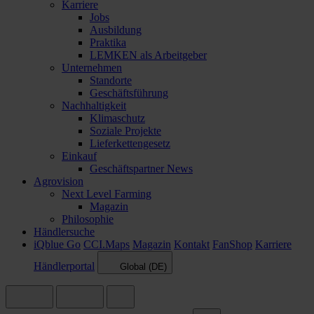
Karriere
Jobs
Ausbildung
Praktika
LEMKEN als Arbeitgeber
Unternehmen
Standorte
Geschäftsführung
Nachhaltigkeit
Klimaschutz
Soziale Projekte
Lieferkettengesetz
Einkauf
Geschäftspartner News
Agrovision
Next Level Farming
Magazin
Philosophie
Händlersuche
iQblue Go
CCI.Maps
Magazin
Kontakt
FanShop
Karriere
Händlerportal
Global (DE)