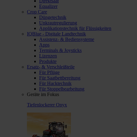
Direktsaat
Equalizer
Crop Care
Düngetechnik
Unkrautregulierung
Applikationstechnik für Flüssigkeiten
IQBlue - Digitale Landtechnik
Assistenz- & Bediensysteme
Apps
Terminals & Joysticks
Lizenzen
Produkte
Ersatz- & Verschleißteile
Für Pflüge
Für Saatbettbereitung
Für Hacktechnik
Für Stoppelbearbeitung
Geräte im Fokus
Tiefenlockerer Onyx