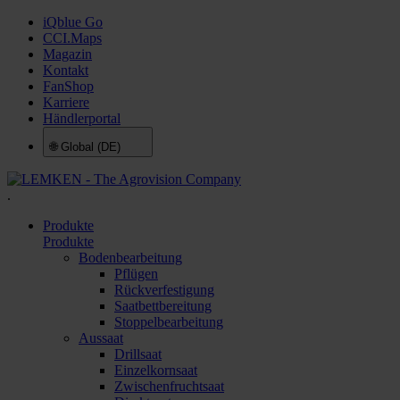
iQblue Go
CCI.Maps
Magazin
Kontakt
FanShop
Karriere
Händlerportal
🌐
Global (DE)
.
Produkte
Produkte
Bodenbearbeitung
Pflügen
Rückverfestigung
Saatbettbereitung
Stoppelbearbeitung
Aussaat
Drillsaat
Einzelkornsaat
Zwischenfruchtsaat