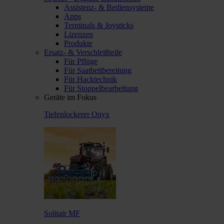
Assistenz- & Bediensysteme
Apps
Terminals & Joysticks
Lizenzen
Produkte
Ersatz- & Verschleißteile
Für Pflüge
Für Saatbettbereitung
Für Hacktechnik
Für Stoppelbearbeitung
Geräte im Fokus
Tiefenlockerer Onyx
Solitair MF