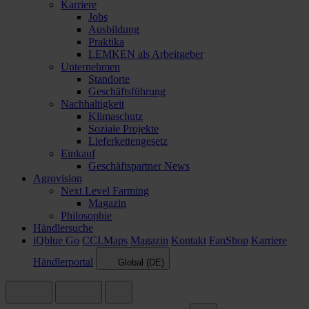
Karriere
Jobs
Ausbildung
Praktika
LEMKEN als Arbeitgeber
Unternehmen
Standorte
Geschäftsführung
Nachhaltigkeit
Klimaschutz
Soziale Projekte
Lieferkettengesetz
Einkauf
Geschäftspartner News
Agrovision
Next Level Farming
Magazin
Philosophie
Händlersuche
iQblue Go
CCI.Maps
Magazin
Kontakt
FanShop
Karriere
Händlerportal
Global (DE)