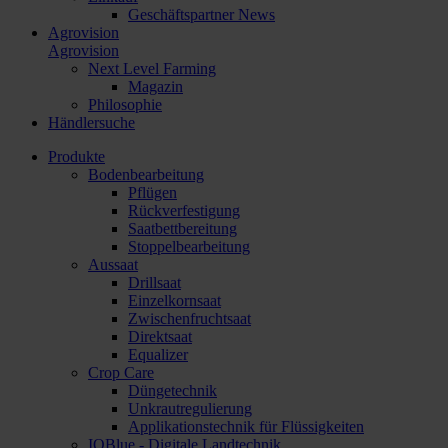
Geschäftspartner News
Agrovision
Agrovision
Next Level Farming
Magazin
Philosophie
Händlersuche
Produkte
Bodenbearbeitung
Pflügen
Rückverfestigung
Saatbettbereitung
Stoppelbearbeitung
Aussaat
Drillsaat
Einzelkornsaat
Zwischenfruchtsaat
Direktsaat
Equalizer
Crop Care
Düngetechnik
Unkrautregulierung
Applikationstechnik für Flüssigkeiten
IQBlue - Digitale Landtechnik