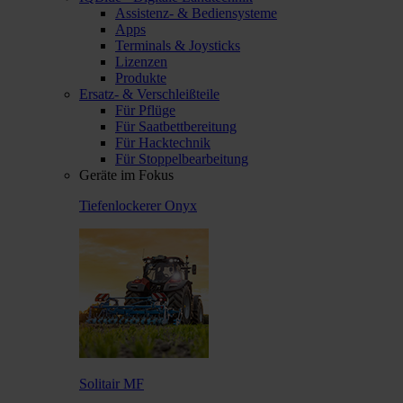
Assistenz- & Bediensysteme
Apps
Terminals & Joysticks
Lizenzen
Produkte
Ersatz- & Verschleißteile
Für Pflüge
Für Saatbettbereitung
Für Hacktechnik
Für Stoppelbearbeitung
Geräte im Fokus
Tiefenlockerer Onyx
Solitair MF