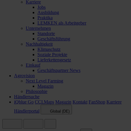
Karriere
Jobs
Ausbildung
Praktika
LEMKEN als Arbeitgeber
Unternehmen
Standorte
Geschäftsführung
Nachhaltigkeit
Klimaschutz
Soziale Projekte
Lieferkettengesetz
Einkauf
Geschäftspartner News
Agrovision
Next Level Farming
Magazin
Philosophie
Händlersuche
iQblue Go
CCI.Maps
Magazin
Kontakt
FanShop
Karriere
Händlerportal
Global (DE)