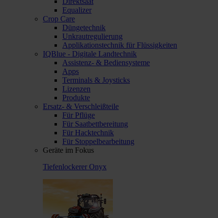
Direktsaat
Equalizer
Crop Care
Düngetechnik
Unkrautregulierung
Applikationstechnik für Flüssigkeiten
IQBlue - Digitale Landtechnik
Assistenz- & Bediensysteme
Apps
Terminals & Joysticks
Lizenzen
Produkte
Ersatz- & Verschleißteile
Für Pflüge
Für Saatbettbereitung
Für Hacktechnik
Für Stoppelbearbeitung
Geräte im Fokus
Tiefenlockerer Onyx