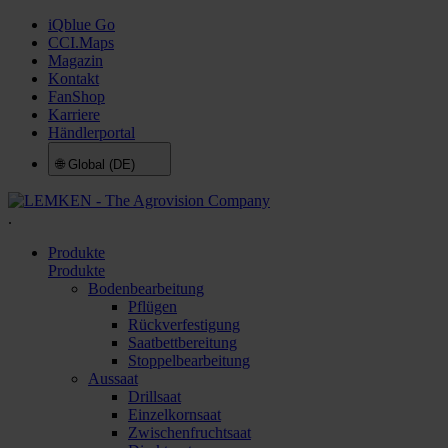
iQblue Go
CCI.Maps
Magazin
Kontakt
FanShop
Karriere
Händlerportal
🌐
Global (DE)
.
Produkte
Produkte
Bodenbearbeitung
Pflügen
Rückverfestigung
Saatbettbereitung
Stoppelbearbeitung
Aussaat
Drillsaat
Einzelkornsaat
Zwischenfruchtsaat