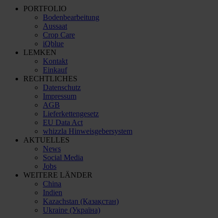
PORTFOLIO
Bodenbearbeitung
Aussaat
Crop Care
iQblue
LEMKEN
Kontakt
Einkauf
RECHTLICHES
Datenschutz
Impressum
AGB
Lieferkettengesetz
EU Data Act
whizzla Hinweisgebersystem
AKTUELLES
News
Social Media
Jobs
WEITERE LÄNDER
China
Indien
Kazachstan (Қазақстан)
Ukraine (Україна)