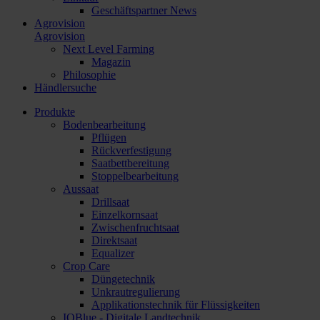
Geschäftspartner News
Agrovision
Agrovision
Next Level Farming
Magazin
Philosophie
Händlersuche
Produkte
Bodenbearbeitung
Pflügen
Rückverfestigung
Saatbettbereitung
Stoppelbearbeitung
Aussaat
Drillsaat
Einzelkornsaat
Zwischenfruchtsaat
Direktsaat
Equalizer
Crop Care
Düngetechnik
Unkrautregulierung
Applikationstechnik für Flüssigkeiten
IQBlue - Digitale Landtechnik