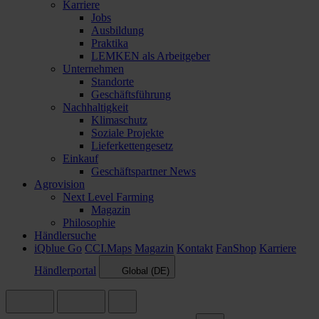
Karriere
Jobs
Ausbildung
Praktika
LEMKEN als Arbeitgeber
Unternehmen
Standorte
Geschäftsführung
Nachhaltigkeit
Klimaschutz
Soziale Projekte
Lieferkettengesetz
Einkauf
Geschäftspartner News
Agrovision
Next Level Farming
Magazin
Philosophie
Händlersuche
iQblue Go
CCI.Maps
Magazin
Kontakt
FanShop
Karriere
Händlerportal
Global (DE)