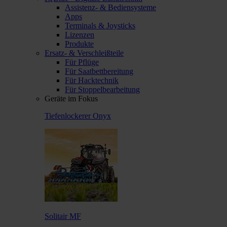
Assistenz- & Bediensysteme
Apps
Terminals & Joysticks
Lizenzen
Produkte
Ersatz- & Verschleißteile
Für Pflüge
Für Saatbettbereitung
Für Hacktechnik
Für Stoppelbearbeitung
Geräte im Fokus
Tiefenlockerer Onyx
Solitair MF