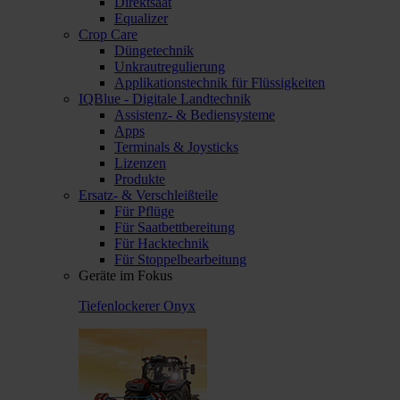
Direktsaat
Equalizer
Crop Care
Düngetechnik
Unkrautregulierung
Applikationstechnik für Flüssigkeiten
IQBlue - Digitale Landtechnik
Assistenz- & Bediensysteme
Apps
Terminals & Joysticks
Lizenzen
Produkte
Ersatz- & Verschleißteile
Für Pflüge
Für Saatbettbereitung
Für Hacktechnik
Für Stoppelbearbeitung
Geräte im Fokus
Tiefenlockerer Onyx