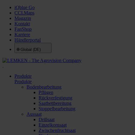
iQblue Go
CCI.Maps
Magazin
Kontakt
FanShop
Karriere
Händlerportal
🌐
Global (DE)
.
Produkte
Produkte
Bodenbearbeitung
Pflügen
Rückverfestigung
Saatbettbereitung
Stoppelbearbeitung
Aussaat
Drillsaat
Einzelkornsaat
Zwischenfruchtsaat