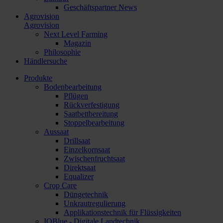
Geschäftspartner News
Agrovision
Agrovision
Next Level Farming
Magazin
Philosophie
Händlersuche
Produkte
Bodenbearbeitung
Pflügen
Rückverfestigung
Saatbettbereitung
Stoppelbearbeitung
Aussaat
Drillsaat
Einzelkornsaat
Zwischenfruchtsaat
Direktsaat
Equalizer
Crop Care
Düngetechnik
Unkrautregulierung
Applikationstechnik für Flüssigkeiten
IQBlue - Digitale Landtechnik