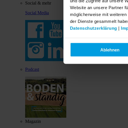
und die Zugriffe auf unsere 
Social & mehr
Website an unsere Partner fü
Social Media
möglicherweise mit weiteren
der Dienste gesammelt habe
Datenschutzerklärung
|
Im
Ablehnen
Podcast
Magazin