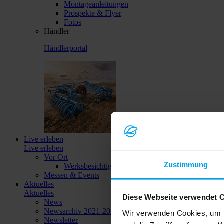
Montageanleitungen
Prospekte & Flyer
Fotos
Händler
Händlerportal
Live erleben
Live erleben
Vor Ort
Zustimmung
Werksbesichtigungen
Messen & Events
Aktuelles
Aktuelles
Diese Webseite verwendet 
News
Newsarchiv 2021-2023
Wir verwenden Cookies, um I
Newsletter