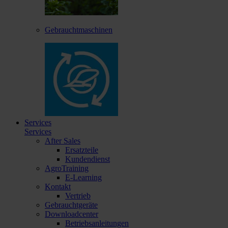
Gebrauchtmaschinen
Services
Services
After Sales
Ersatzteile
Kundendienst
AgroTraining
E-Learning
Kontakt
Vertrieb
Gebrauchtgeräte
Downloadcenter
Betriebsanleitungen