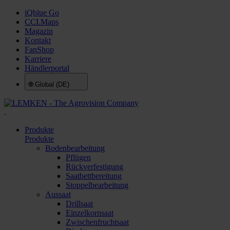
iQblue Go
CCI.Maps
Magazin
Kontakt
FanShop
Karriere
Händlerportal
🌐
Global (DE)
.
Produkte
Produkte
Bodenbearbeitung
Pflügen
Rückverfestigung
Saatbettbereitung
Stoppelbearbeitung
Aussaat
Drillsaat
Einzelkornsaat
Zwischenfruchtsaat