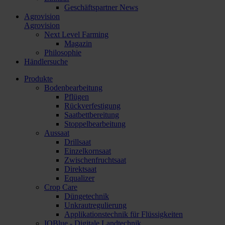
Geschäftspartner News
Agrovision
Agrovision
Next Level Farming
Magazin
Philosophie
Händlersuche
Produkte
Bodenbearbeitung
Pflügen
Rückverfestigung
Saatbettbereitung
Stoppelbearbeitung
Aussaat
Drillsaat
Einzelkornsaat
Zwischenfruchtsaat
Direktsaat
Equalizer
Crop Care
Düngetechnik
Unkrautregulierung
Applikationstechnik für Flüssigkeiten
IQBlue - Digitale Landtechnik