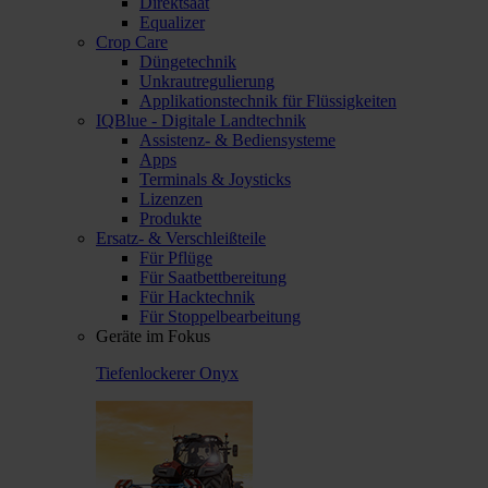
Direktsaat
Equalizer
Crop Care
Düngetechnik
Unkrautregulierung
Applikationstechnik für Flüssigkeiten
IQBlue - Digitale Landtechnik
Assistenz- & Bediensysteme
Apps
Terminals & Joysticks
Lizenzen
Produkte
Ersatz- & Verschleißteile
Für Pflüge
Für Saatbettbereitung
Für Hacktechnik
Für Stoppelbearbeitung
Geräte im Fokus
Tiefenlockerer Onyx