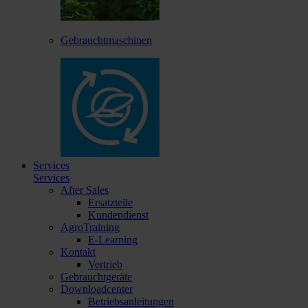
Gebrauchtmaschinen
Services
Services
After Sales
Ersatzteile
Kundendienst
AgroTraining
E-Learning
Kontakt
Vertrieb
Gebrauchtgeräte
Downloadcenter
Betriebsanleitungen