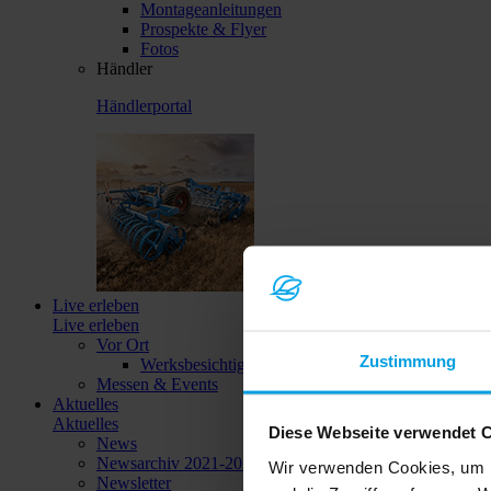
Montageanleitungen
Prospekte & Flyer
Fotos
Händler
Händlerportal
Live erleben
Live erleben
Vor Ort
Zustimmung
Werksbesichtigungen
Messen & Events
Aktuelles
Aktuelles
Diese Webseite verwendet 
News
Newsarchiv 2021-2023
Wir verwenden Cookies, um I
Newsletter