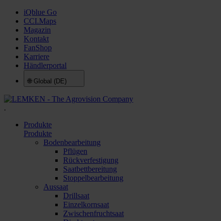
iQblue Go
CCI.Maps
Magazin
Kontakt
FanShop
Karriere
Händlerportal
🌐
Global (DE)
.
Produkte
Produkte
Bodenbearbeitung
Pflügen
Rückverfestigung
Saatbettbereitung
Stoppelbearbeitung
Aussaat
Drillsaat
Einzelkornsaat
Zwischenfruchtsaat