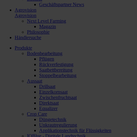
Geschäftspartner News
Agrovision
Agrovision
Next Level Farming
Magazin
Philosophie
Händlersuche
Produkte
Bodenbearbeitung
Pflügen
Rückverfestigung
Saatbettbereitung
Stoppelbearbeitung
Aussaat
Drillsaat
Einzelkornsaat
Zwischenfruchtsaat
Direktsaat
Equalizer
Crop Care
Düngetechnik
Unkrautregulierung
Applikationstechnik für Flüssigkeiten
IQBlue - Digitale Landtechnik