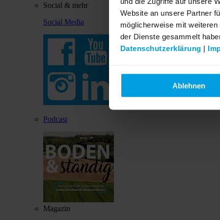
und die Zugriffe auf unsere 
Social & mehr
Website an unsere Partner fü
Social Media
möglicherweise mit weiteren
der Dienste gesammelt habe
Datenschutzerklärung
|
Im
Ablehnen
Podcast
Magazin