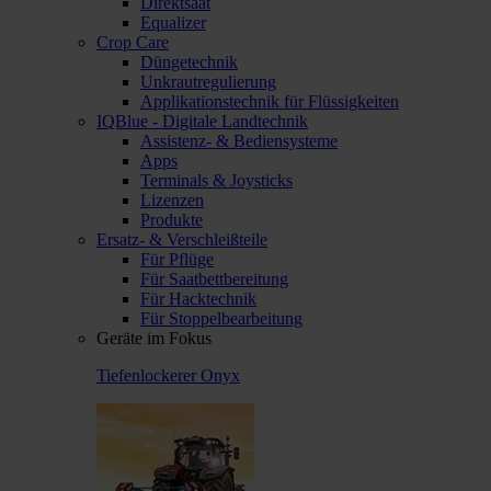
Direktsaat
Equalizer
Crop Care
Düngetechnik
Unkrautregulierung
Applikationstechnik für Flüssigkeiten
IQBlue - Digitale Landtechnik
Assistenz- & Bediensysteme
Apps
Terminals & Joysticks
Lizenzen
Produkte
Ersatz- & Verschleißteile
Für Pflüge
Für Saatbettbereitung
Für Hacktechnik
Für Stoppelbearbeitung
Geräte im Fokus
Tiefenlockerer Onyx