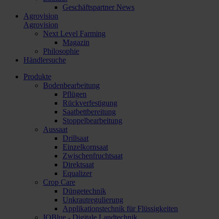
Geschäftspartner News
Agrovision
Agrovision
Next Level Farming
Magazin
Philosophie
Händlersuche
Produkte
Bodenbearbeitung
Pflügen
Rückverfestigung
Saatbettbereitung
Stoppelbearbeitung
Aussaat
Drillsaat
Einzelkornsaat
Zwischenfruchtsaat
Direktsaat
Equalizer
Crop Care
Düngetechnik
Unkrautregulierung
Applikationstechnik für Flüssigkeiten
IQBlue - Digitale Landtechnik