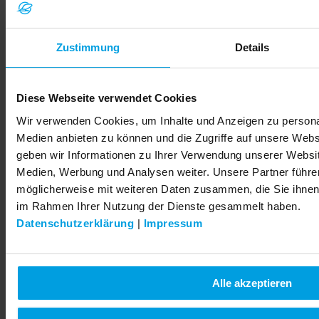
gegebenenfalls beenden?
Die Weitergabe von Daten erfolgt über den Agrirouter
(
https://agrirouter.com/
). Im Agrirouter Portal kann die
Zustimmung
Details
Datenweitergabe auch jederzeit durch den Nutzer wieder beendet
werden.
Diese Webseite verwendet Cookies
Welche Beschwerdemöglichkeiten im Falle eines Verstoßes gegen den
EU Data Act gibt es?
Wir verwenden Cookies, um Inhalte und Anzeigen zu personal
Medien anbieten zu können und die Zugriffe auf unsere Web
Sie haben gem. Art. 37 Data Act das Recht, bei der in Deutschland
für die Überwachung der Einhaltung des Data Act zuständigen
geben wir Informationen zu Ihrer Verwendung unserer Websit
Behörde Beschwerde wegen eines Verstoßes gegen eine der
Medien, Werbung und Analysen weiter. Unsere Partner führe
Bestimmungen des Data Act einzulegen.
möglicherweise mit weiteren Daten zusammen, die Sie ihnen b
im Rahmen Ihrer Nutzung der Dienste gesammelt haben.
Sind in den o.g. Daten, die über das vernetzte Produkt zugänglich sind
oder die bei der Erbringung des verbundenen Dienstes generiert werden,
Datenschutzerklärung
|
Impressum
Geschäftsgeheimnisse enthalten?
Nein, in den o.g. Daten sind keine Geschäftsgeheimnisse enthalten.
Sollten in den angeforderten Daten Geschäftsgeheimnisse enthalten
Alle akzeptieren
sein, werden diese durch zusätzliche Maßnahmen geschützt und der
Nutzer wird entsprechend informiert.