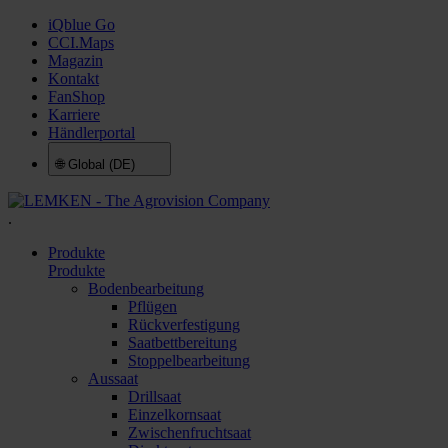
iQblue Go
CCI.Maps
Magazin
Kontakt
FanShop
Karriere
Händlerportal
🌐
Global (DE)
.
Produkte
Produkte
Bodenbearbeitung
Pflügen
Rückverfestigung
Saatbettbereitung
Stoppelbearbeitung
Aussaat
Drillsaat
Einzelkornsaat
Zwischenfruchtsaat