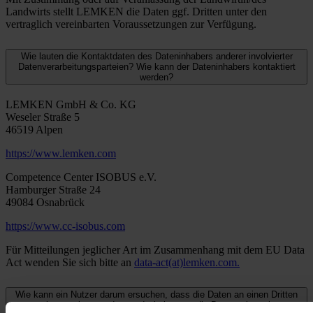
Landwirts stellt LEMKEN die Daten ggf. Dritten unter den
vertraglich vereinbarten Voraussetzungen zur Verfügung.
Wie lauten die Kontaktdaten des Dateninhabers anderer involvierter
Datenverarbeitungsparteien? Wie kann der Dateninhabers kontaktiert
werden?
LEMKEN GmbH & Co. KG
Weseler Straße 5
46519 Alpen
https://www.lemken.com
Competence Center ISOBUS e.V.
Hamburger Straße 24
49084 Osnabrück
https://www.cc-isobus.com
Für Mitteilungen jeglicher Art im Zusammenhang mit dem EU Data
Act wenden Sie sich bitte an
data-act(at)lemken.com.
Wie kann ein Nutzer darum ersuchen, dass die Daten an einen Dritten
weitergegeben werden, und wie kann er die Datenweitergabe