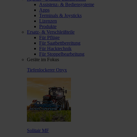
Assistenz- & Bediensysteme
Apps
Terminals & Joysticks
Lizenzen
Produkte
Ersatz- & Verschleißteile
Für Pflüge
Für Saatbettbereitung
Für Hacktechnik
Für Stoppelbearbeitung
Geräte im Fokus
Tiefenlockerer Onyx
Solitair MF