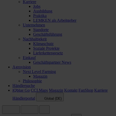
Karriere
Jobs
Ausbildung
Praktika
LEMKEN als Arbeitgeber
Unternehmen
Standorte
Geschäftsführung
Nachhaltigkeit
Klimaschutz
Soziale Projekte
Lieferkettengesetz
Einkauf
Geschäftspartner News
Agrovision
Next Level Farming
Magazin
Philosophie
Händlersuche
iQblue Go
CCI.Maps
Magazin
Kontakt
FanShop
Karriere
Händlerportal
Global (DE)