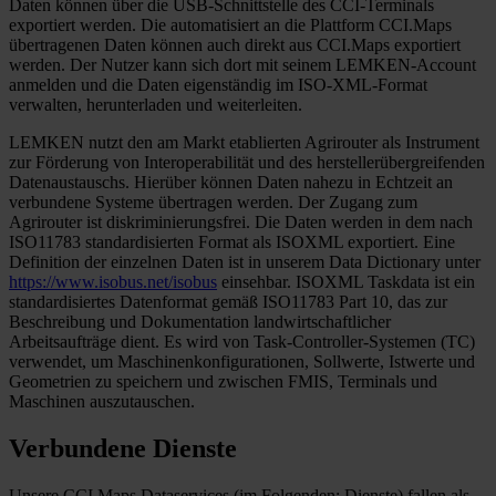
Daten können über die USB-Schnittstelle des CCI-Terminals
exportiert werden. Die automatisiert an die Plattform CCI.Maps
übertragenen Daten können auch direkt aus CCI.Maps exportiert
werden. Der Nutzer kann sich dort mit seinem LEMKEN-Account
anmelden und die Daten eigenständig im ISO-XML-Format
verwalten, herunterladen und weiterleiten.
LEMKEN nutzt den am Markt etablierten Agrirouter als Instrument
zur Förderung von Interoperabilität und des herstellerübergreifenden
Datenaustauschs. Hierüber können Daten nahezu in Echtzeit an
verbundene Systeme übertragen werden. Der Zugang zum
Agrirouter ist diskriminierungsfrei. Die Daten werden in dem nach
ISO11783 standardisierten Format als ISOXML exportiert. Eine
Definition der einzelnen Daten ist in unserem Data Dictionary unter
https://www.isobus.net/isobus
einsehbar. ISOXML Taskdata ist ein
standardisiertes Datenformat gemäß ISO11783 Part 10, das zur
Beschreibung und Dokumentation landwirtschaftlicher
Arbeitsaufträge dient. Es wird von Task-Controller-Systemen (TC)
verwendet, um Maschinenkonfigurationen, Sollwerte, Istwerte und
Geometrien zu speichern und zwischen FMIS, Terminals und
Maschinen auszutauschen.
Verbundene Dienste
Unsere CCI.Maps Dataservices (im Folgenden: Dienste) fallen als