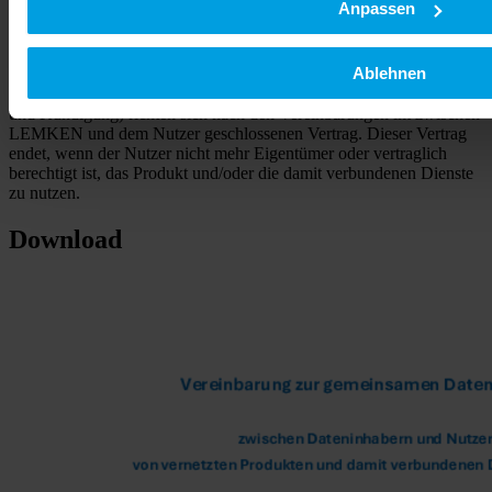
Anpassen
Welche Vertragsdauer wurde zwischen dem Nutzer und LEMKEN
vereinbart und welche Möglichkeiten zur vorzeitigen Beendigung des
Vertrags gibt es?
Ablehnen
Die Vertragsdauer sowie die Bedingungen (einschließlich Laufzeit
und Kündigung) richten sich nach den Vereinbarungen im zwischen
LEMKEN und dem Nutzer geschlossenen Vertrag. Dieser Vertrag
endet, wenn der Nutzer nicht mehr Eigentümer oder vertraglich
berechtigt ist, das Produkt und/oder die damit verbundenen Dienste
zu nutzen.
Download