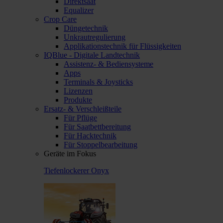
Direktsaat
Equalizer
Crop Care
Düngetechnik
Unkrautregulierung
Applikationstechnik für Flüssigkeiten
IQBlue - Digitale Landtechnik
Assistenz- & Bediensysteme
Apps
Terminals & Joysticks
Lizenzen
Produkte
Ersatz- & Verschleißteile
Für Pflüge
Für Saatbettbereitung
Für Hacktechnik
Für Stoppelbearbeitung
Geräte im Fokus
Tiefenlockerer Onyx