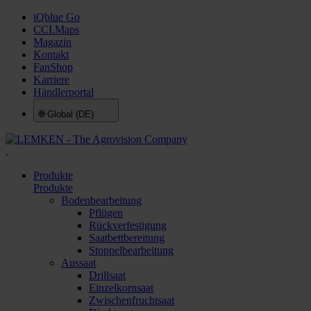
iQblue Go
CCI.Maps
Magazin
Kontakt
FanShop
Karriere
Händlerportal
🌐
Global (DE)
.
Produkte
Produkte
Bodenbearbeitung
Pflügen
Rückverfestigung
Saatbettbereitung
Stoppelbearbeitung
Aussaat
Drillsaat
Einzelkornsaat
Zwischenfruchtsaat