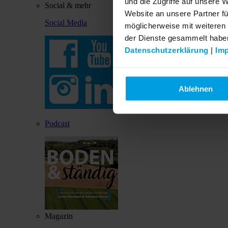
und die Zugriffe auf unsere 
Social & mehr
Website an unsere Partner fü
Social Media
möglicherweise mit weiteren
der Dienste gesammelt habe
Datenschutzerklärung
|
Im
Ablehnen
Podcast
Magazin