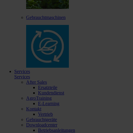
Gebrauchtmaschinen
Services
Services
After Sales
Ersatzteile
Kundendienst
AgroTraining
E-Learning
Kontakt
Vertrieb
Gebrauchtgeräte
Downloadcenter
Betriebsanleitungen