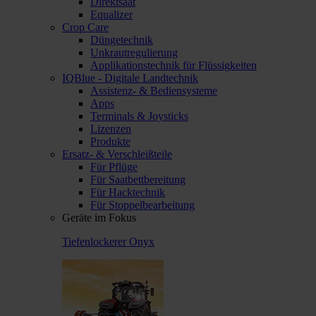
Direktsaat
Equalizer
Crop Care
Düngetechnik
Unkrautregulierung
Applikationstechnik für Flüssigkeiten
IQBlue - Digitale Landtechnik
Assistenz- & Bediensysteme
Apps
Terminals & Joysticks
Lizenzen
Produkte
Ersatz- & Verschleißteile
Für Pflüge
Für Saatbettbereitung
Für Hacktechnik
Für Stoppelbearbeitung
Geräte im Fokus
Tiefenlockerer Onyx