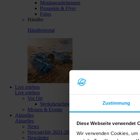
Montageanleitungen
Prospekte & Flyer
Fotos
Händler
Händlerportal
Live erleben
Live erleben
Vor Ort
Zustimmung
Werksbesichtigungen
Messen & Events
Aktuelles
Aktuelles
Diese Webseite verwendet 
News
Newsarchiv 2021-2023
Wir verwenden Cookies, um I
Newsletter