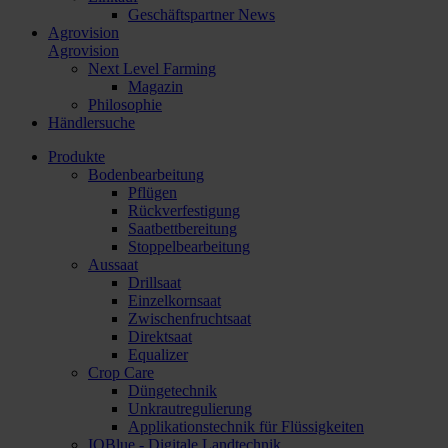
Geschäftspartner News
Agrovision
Agrovision
Next Level Farming
Magazin
Philosophie
Händlersuche
Produkte
Bodenbearbeitung
Pflügen
Rückverfestigung
Saatbettbereitung
Stoppelbearbeitung
Aussaat
Drillsaat
Einzelkornsaat
Zwischenfruchtsaat
Direktsaat
Equalizer
Crop Care
Düngetechnik
Unkrautregulierung
Applikationstechnik für Flüssigkeiten
IQBlue - Digitale Landtechnik