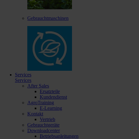
Gebrauchtmaschinen
Services
Services
After Sales
Ersatzteile
Kundendienst
AgroTraining
E-Learning
Kontakt
Vertrieb
Gebrauchtgeräte
Downloadcenter
Betriebsanleitungen