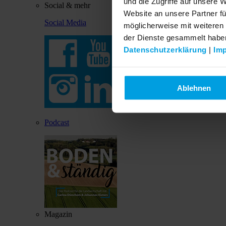
und die Zugriffe auf unsere 
Social & mehr
Website an unsere Partner fü
Social Media
möglicherweise mit weiteren
der Dienste gesammelt habe
Datenschutzerklärung
|
Im
Ablehnen
Podcast
Magazin