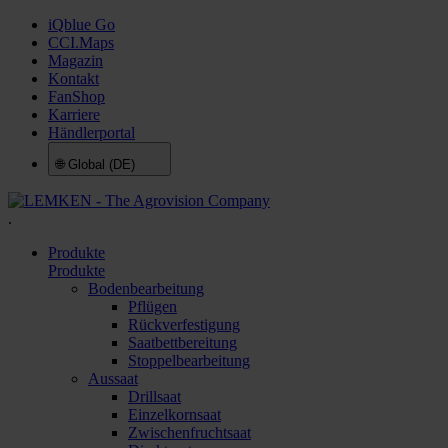
iQblue Go
CCI.Maps
Magazin
Kontakt
FanShop
Karriere
Händlerportal
🌐
Global (DE)
.
Produkte
Produkte
Bodenbearbeitung
Pflügen
Rückverfestigung
Saatbettbereitung
Stoppelbearbeitung
Aussaat
Drillsaat
Einzelkornsaat
Zwischenfruchtsaat