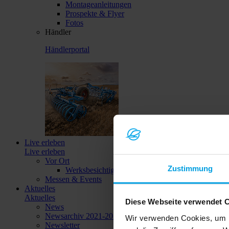
Montageanleitungen
Prospekte & Flyer
Fotos
Händler
Händlerportal
Live erleben
Live erleben
Vor Ort
Zustimmung
Werksbesichtigungen
Messen & Events
Aktuelles
Aktuelles
Diese Webseite verwendet 
News
Newsarchiv 2021-2023
Wir verwenden Cookies, um I
Newsletter