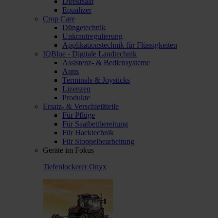
Direktsaat
Equalizer
Crop Care
Düngetechnik
Unkrautregulierung
Applikationstechnik für Flüssigkeiten
IQBlue - Digitale Landtechnik
Assistenz- & Bediensysteme
Apps
Terminals & Joysticks
Lizenzen
Produkte
Ersatz- & Verschleißteile
Für Pflüge
Für Saatbettbereitung
Für Hacktechnik
Für Stoppelbearbeitung
Geräte im Fokus
Tiefenlockerer Onyx