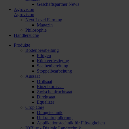
Geschäftspartner News
Agrovision
Agrovision
Next Level Farming
Magazin
Philosophie
Händlersuche
Produkte
Bodenbearbeitung
Pflügen
Rückverfestigung
Saatbettbereitung
Stoppelbearbeitung
Aussaat
Drillsaat
Einzelkornsaat
Zwischenfruchtsaat
Direktsaat
Equalizer
Crop Care
Düngetechnik
Unkrautregulierung
Applikationstechnik für Flüssigkeiten
IQBlue - Digitale Landtechnik