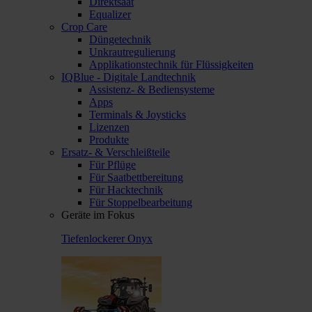
Direktsaat
Equalizer
Crop Care
Düngetechnik
Unkrautregulierung
Applikationstechnik für Flüssigkeiten
IQBlue - Digitale Landtechnik
Assistenz- & Bediensysteme
Apps
Terminals & Joysticks
Lizenzen
Produkte
Ersatz- & Verschleißteile
Für Pflüge
Für Saatbettbereitung
Für Hacktechnik
Für Stoppelbearbeitung
Geräte im Fokus
Tiefenlockerer Onyx