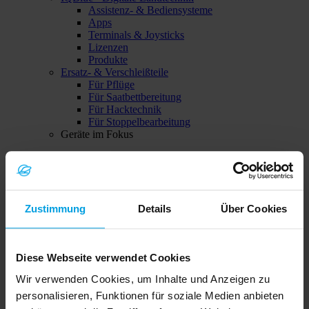
Assistenz- & Bediensysteme
Apps
Terminals & Joysticks
Lizenzen
Produkte
Ersatz- & Verschleißteile
Für Pflüge
Für Saatbettbereitung
Für Hacktechnik
Für Stoppelbearbeitung
Geräte im Fokus
Tiefenlockerer Onyx
Zustimmung
Details
Über Cookies
Diese Webseite verwendet Cookies
Wir verwenden Cookies, um Inhalte und Anzeigen zu
Solitair MF
personalisieren, Funktionen für soziale Medien anbieten