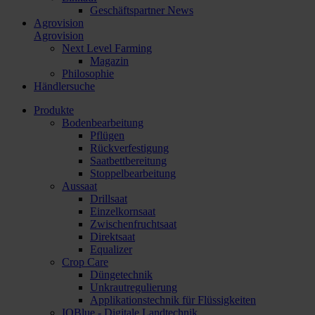
Geschäftspartner News
Agrovision
Agrovision
Next Level Farming
Magazin
Philosophie
Händlersuche
Produkte
Bodenbearbeitung
Pflügen
Rückverfestigung
Saatbettbereitung
Stoppelbearbeitung
Aussaat
Drillsaat
Einzelkornsaat
Zwischenfruchtsaat
Direktsaat
Equalizer
Crop Care
Düngetechnik
Unkrautregulierung
Applikationstechnik für Flüssigkeiten
IQBlue - Digitale Landtechnik