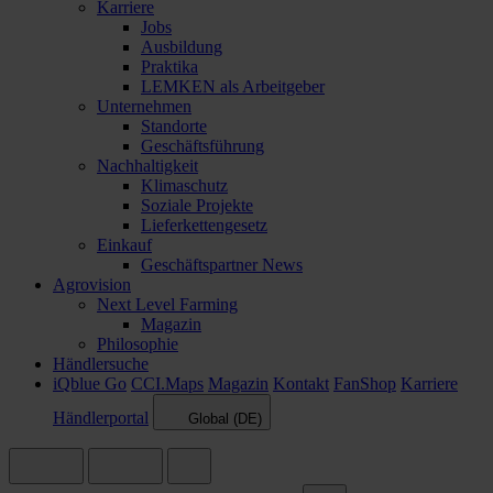
Karriere
Jobs
Ausbildung
Praktika
LEMKEN als Arbeitgeber
Unternehmen
Standorte
Geschäftsführung
Nachhaltigkeit
Klimaschutz
Soziale Projekte
Lieferkettengesetz
Einkauf
Geschäftspartner News
Agrovision
Next Level Farming
Magazin
Philosophie
Händlersuche
iQblue Go
CCI.Maps
Magazin
Kontakt
FanShop
Karriere
Händlerportal
Global (DE)