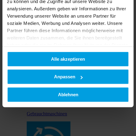
zu können und die Zugriffe auf unsere Website zu
analysieren. Außerdem geben wir Informationen zu Ihrer
Verwendung unserer Website an unsere Partner für
soziale Medien, Werbung und Analysen weiter. Unsere
Partner führen diese Informationen möglicherweise mit
weiteren Daten zusammen, die Sie ihnen bereitgestellt
Kaufen & sparen
haben oder die sie im Rahmen Ihrer Nutzung der Dienste
gesammelt haben.
Blue Deals 2026
Alle akzeptieren
Datenschutzerklärung
|
Impressum
Anpassen
Ablehnen
Gebrauchtmaschinen