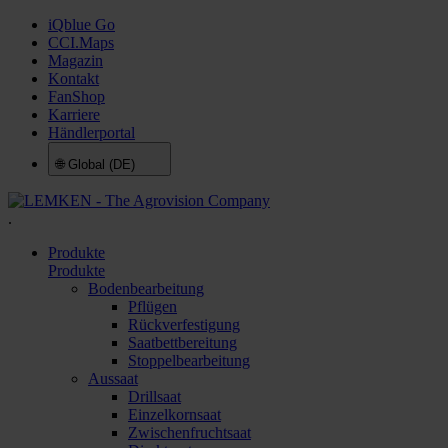
iQblue Go
CCI.Maps
Magazin
Kontakt
FanShop
Karriere
Händlerportal
🌐
Global (DE)
.
Produkte
Produkte
Bodenbearbeitung
Pflügen
Rückverfestigung
Saatbettbereitung
Stoppelbearbeitung
Aussaat
Drillsaat
Einzelkornsaat
Zwischenfruchtsaat