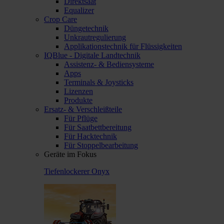
Direktsaat
Equalizer
Crop Care
Düngetechnik
Unkrautregulierung
Applikationstechnik für Flüssigkeiten
IQBlue - Digitale Landtechnik
Assistenz- & Bediensysteme
Apps
Terminals & Joysticks
Lizenzen
Produkte
Ersatz- & Verschleißteile
Für Pflüge
Für Saatbettbereitung
Für Hacktechnik
Für Stoppelbearbeitung
Geräte im Fokus
Tiefenlockerer Onyx