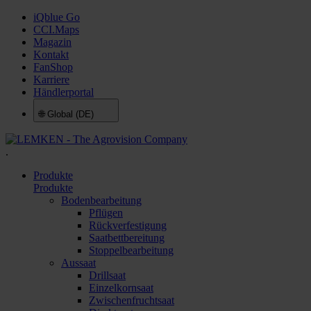
iQblue Go
CCI.Maps
Magazin
Kontakt
FanShop
Karriere
Händlerportal
🌐
Global (DE)
.
Produkte
Produkte
Bodenbearbeitung
Pflügen
Rückverfestigung
Saatbettbereitung
Stoppelbearbeitung
Aussaat
Drillsaat
Einzelkornsaat
Zwischenfruchtsaat