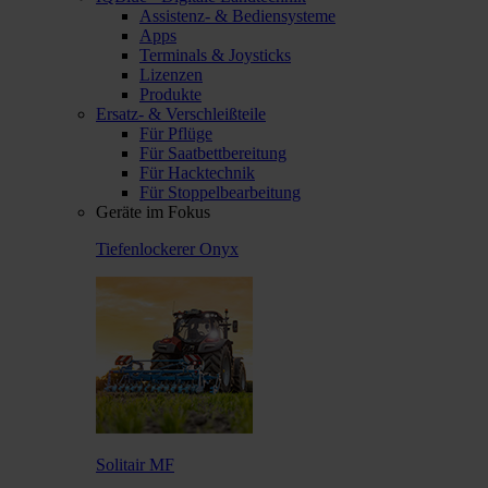
Assistenz- & Bediensysteme
Apps
Terminals & Joysticks
Lizenzen
Produkte
Ersatz- & Verschleißteile
Für Pflüge
Für Saatbettbereitung
Für Hacktechnik
Für Stoppelbearbeitung
Geräte im Fokus
Tiefenlockerer Onyx
Solitair MF