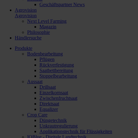
Geschäftspartner News
Agrovision
Agrovision
Next Level Farming
Magazin
Philosophie
Händlersuche
Produkte
Bodenbearbeitung
Pflügen
Rückverfestigung
Saatbettbereitung
Stoppelbearbeitung
Aussaat
Drillsaat
Einzelkornsaat
Zwischenfruchtsaat
Direktsaat
Equalizer
Crop Care
Düngetechnik
Unkrautregulierung
Applikationstechnik für Flüssigkeiten
IQBlue - Digitale Landtechnik