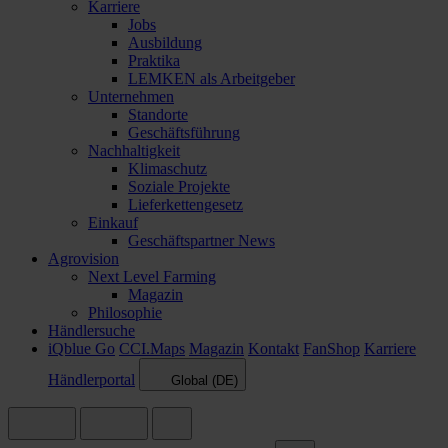
Karriere
Jobs
Ausbildung
Praktika
LEMKEN als Arbeitgeber
Unternehmen
Standorte
Geschäftsführung
Nachhaltigkeit
Klimaschutz
Soziale Projekte
Lieferkettengesetz
Einkauf
Geschäftspartner News
Agrovision
Next Level Farming
Magazin
Philosophie
Händlersuche
iQblue Go
CCI.Maps
Magazin
Kontakt
FanShop
Karriere
Händlerportal
Global (DE)