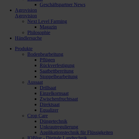
Geschäftspartner News
Agrovision
Agrovision
Next Level Farming
Magazin
Philosophie
Händlersuche
Produkte
Bodenbearbeitung
Pflügen
Rückverfestigung
Saatbettbereitung
Stoppelbearbeitung
Aussaat
Drillsaat
Einzelkornsaat
Zwischenfruchtsaat
Direktsaat
Equalizer
Crop Care
Düngetechnik
Unkrautregulierung
Applikationstechnik für Flüssigkeiten
IQBlue - Digitale Landtechnik