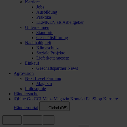
Karriere
Jobs
Ausbildung
Praktika
LEMKEN als Arbeitgeber
Unternehmen
Standorte
Geschäftsführung
Nachhaltigkeit
Klimaschutz
Soziale Projekte
Lieferkettengesetz
Einkauf
Geschäftspartner News
Agrovision
Next Level Farming
Magazin
Philosophie
Händlersuche
iQblue Go
CCI.Maps
Magazin
Kontakt
FanShop
Karriere
Händlerportal
Global (DE)