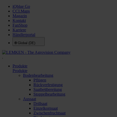
iQblue Go
CCI.Maps
Magazin
Kontakt
FanShop
Karriere
Händlerportal
🌐
Global (DE)
.
Produkte
Produkte
Bodenbearbeitung
Pflügen
Rückverfestigung
Saatbettbereitung
Stoppelbearbeitung
Aussaat
Drillsaat
Einzelkornsaat
Zwischenfruchtsaat