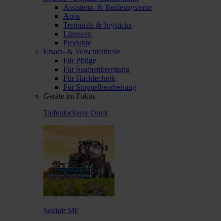
Assistenz- & Bediensysteme
Apps
Terminals & Joysticks
Lizenzen
Produkte
Ersatz- & Verschleißteile
Für Pflüge
Für Saatbettbereitung
Für Hacktechnik
Für Stoppelbearbeitung
Geräte im Fokus
Tiefenlockerer Onyx
Solitair MF