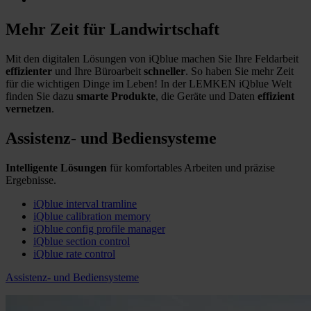
Mehr Zeit für Landwirtschaft
Mit den digitalen Lösungen von iQblue machen Sie Ihre Feldarbeit
effizienter
und Ihre Büroarbeit
schneller
. So haben Sie mehr Zeit
für die wichtigen Dinge im Leben! In der LEMKEN iQblue Welt
finden Sie dazu
smarte Produkte
, die Geräte und Daten
effizient
vernetzen
.
Assistenz- und Bediensysteme
​Intelligente Lösungen
für
komfortables Arbeiten und präzise
Ergebnisse.
iQblue interval tramline
iQblue calibration memory
iQblue config profile manager
iQblue section control
iQblue rate control
Assistenz- und Bediensysteme