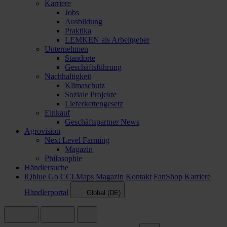
Karriere
Jobs
Ausbildung
Praktika
LEMKEN als Arbeitgeber
Unternehmen
Standorte
Geschäftsführung
Nachhaltigkeit
Klimaschutz
Soziale Projekte
Lieferkettengesetz
Einkauf
Geschäftspartner News
Agrovision
Next Level Farming
Magazin
Philosophie
Händlersuche
iQblue Go
CCI.Maps
Magazin
Kontakt
FanShop
Karriere
Händlerportal
Global (DE)