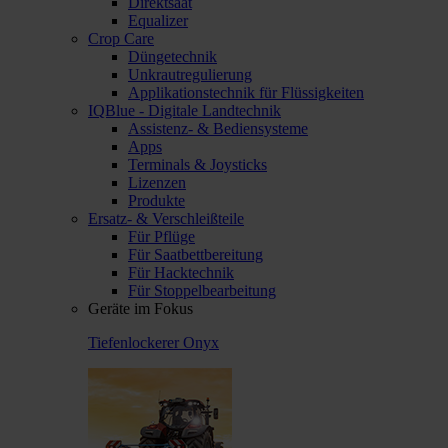
Direktsaat
Equalizer
Crop Care
Düngetechnik
Unkrautregulierung
Applikationstechnik für Flüssigkeiten
IQBlue - Digitale Landtechnik
Assistenz- & Bediensysteme
Apps
Terminals & Joysticks
Lizenzen
Produkte
Ersatz- & Verschleißteile
Für Pflüge
Für Saatbettbereitung
Für Hacktechnik
Für Stoppelbearbeitung
Geräte im Fokus
Tiefenlockerer Onyx