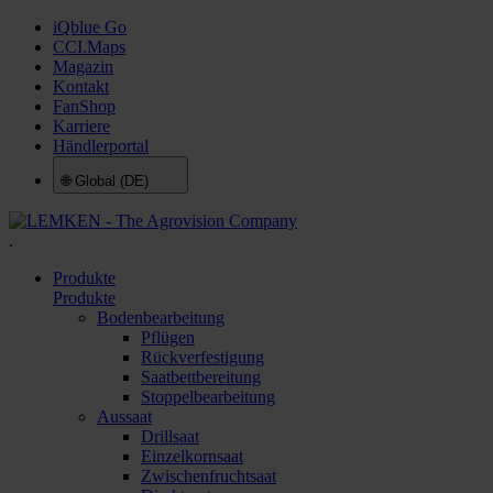
iQblue Go
CCI.Maps
Magazin
Kontakt
FanShop
Karriere
Händlerportal
🌐
Global (DE)
.
Produkte
Produkte
Bodenbearbeitung
Pflügen
Rückverfestigung
Saatbettbereitung
Stoppelbearbeitung
Aussaat
Drillsaat
Einzelkornsaat
Zwischenfruchtsaat