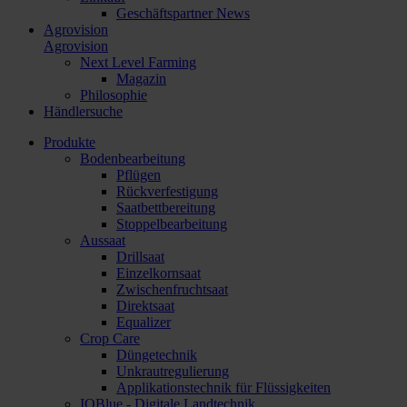
Geschäftspartner News
Agrovision
Agrovision
Next Level Farming
Magazin
Philosophie
Händlersuche
Produkte
Bodenbearbeitung
Pflügen
Rückverfestigung
Saatbettbereitung
Stoppelbearbeitung
Aussaat
Drillsaat
Einzelkornsaat
Zwischenfruchtsaat
Direktsaat
Equalizer
Crop Care
Düngetechnik
Unkrautregulierung
Applikationstechnik für Flüssigkeiten
IQBlue - Digitale Landtechnik