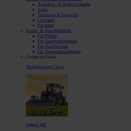
Assistenz- & Bediensysteme
Apps
Terminals & Joysticks
Lizenzen
Produkte
Ersatz- & Verschleißteile
Für Pflüge
Für Saatbettbereitung
Für Hacktechnik
Für Stoppelbearbeitung
Geräte im Fokus
Tiefenlockerer Onyx
Solitair MF