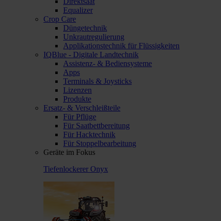
Direktsaat
Equalizer
Crop Care
Düngetechnik
Unkrautregulierung
Applikationstechnik für Flüssigkeiten
IQBlue - Digitale Landtechnik
Assistenz- & Bediensysteme
Apps
Terminals & Joysticks
Lizenzen
Produkte
Ersatz- & Verschleißteile
Für Pflüge
Für Saatbettbereitung
Für Hacktechnik
Für Stoppelbearbeitung
Geräte im Fokus
Tiefenlockerer Onyx