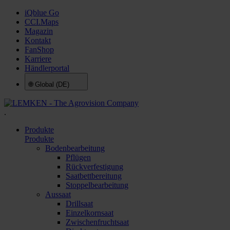
iQblue Go
CCI.Maps
Magazin
Kontakt
FanShop
Karriere
Händlerportal
🌐
Global (DE)
.
Produkte
Produkte
Bodenbearbeitung
Pflügen
Rückverfestigung
Saatbettbereitung
Stoppelbearbeitung
Aussaat
Drillsaat
Einzelkornsaat
Zwischenfruchtsaat