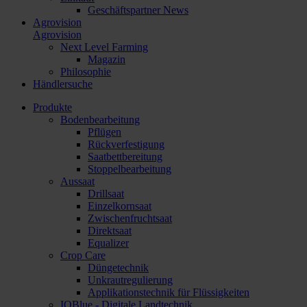
Geschäftspartner News
Agrovision
Agrovision
Next Level Farming
Magazin
Philosophie
Händlersuche
Produkte
Bodenbearbeitung
Pflügen
Rückverfestigung
Saatbettbereitung
Stoppelbearbeitung
Aussaat
Drillsaat
Einzelkornsaat
Zwischenfruchtsaat
Direktsaat
Equalizer
Crop Care
Düngetechnik
Unkrautregulierung
Applikationstechnik für Flüssigkeiten
IQBlue - Digitale Landtechnik