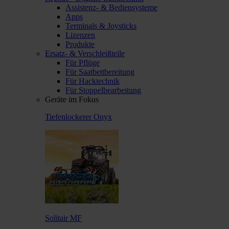
Assistenz- & Bediensysteme
Apps
Terminals & Joysticks
Lizenzen
Produkte
Ersatz- & Verschleißteile
Für Pflüge
Für Saatbettbereitung
Für Hacktechnik
Für Stoppelbearbeitung
Geräte im Fokus
Tiefenlockerer Onyx
Solitair MF