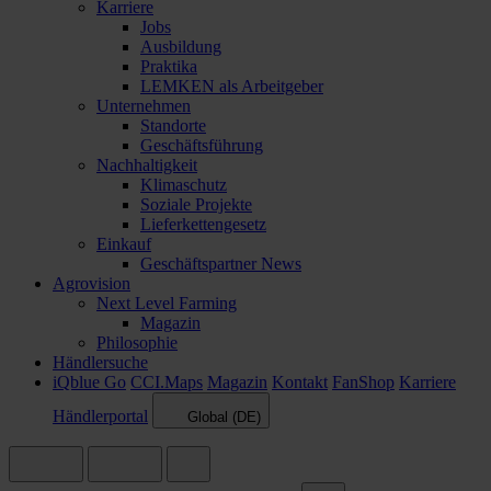
Karriere
Jobs
Ausbildung
Praktika
LEMKEN als Arbeitgeber
Unternehmen
Standorte
Geschäftsführung
Nachhaltigkeit
Klimaschutz
Soziale Projekte
Lieferkettengesetz
Einkauf
Geschäftspartner News
Agrovision
Next Level Farming
Magazin
Philosophie
Händlersuche
iQblue Go
CCI.Maps
Magazin
Kontakt
FanShop
Karriere
Händlerportal
Global (DE)