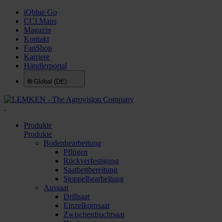
iQblue Go
CCI.Maps
Magazin
Kontakt
FanShop
Karriere
Händlerportal
🌐
Global (DE)
.
Produkte
Produkte
Bodenbearbeitung
Pflügen
Rückverfestigung
Saatbettbereitung
Stoppelbearbeitung
Aussaat
Drillsaat
Einzelkornsaat
Zwischenfruchtsaat