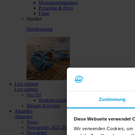
Montageanleitungen
Prospekte & Flyer
Fotos
Händler
Händlerportal
Live erleben
Live erleben
Vor Ort
Zustimmung
Werksbesichtigungen
Messen & Events
Aktuelles
Aktuelles
Diese Webseite verwendet 
News
Newsarchiv 2021-2023
Wir verwenden Cookies, um I
Newsletter