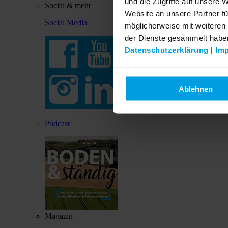
und die Zugriffe auf unsere 
Social & mehr
Website an unsere Partner fü
Social Media
möglicherweise mit weiteren
der Dienste gesammelt habe
Datenschutzerklärung
|
Im
Ablehnen
Podcast
Magazin