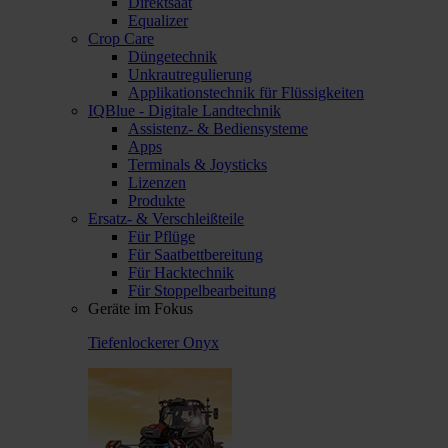
Direktsaat
Equalizer
Crop Care
Düngetechnik
Unkrautregulierung
Applikationstechnik für Flüssigkeiten
IQBlue - Digitale Landtechnik
Assistenz- & Bediensysteme
Apps
Terminals & Joysticks
Lizenzen
Produkte
Ersatz- & Verschleißteile
Für Pflüge
Für Saatbettbereitung
Für Hacktechnik
Für Stoppelbearbeitung
Geräte im Fokus
Tiefenlockerer Onyx