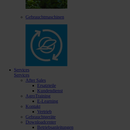
Gebrauchtmaschinen
Services
Services
After Sales
Ersatzteile
Kundendienst
AgroTraining
E-Learning
Kontakt
Vertrieb
Gebrauchtgeräte
Downloadcenter
Betriebsanleitungen