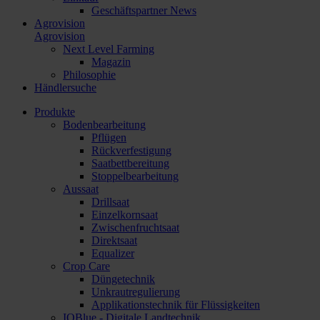
Geschäftspartner News
Agrovision
Agrovision
Next Level Farming
Magazin
Philosophie
Händlersuche
Produkte
Bodenbearbeitung
Pflügen
Rückverfestigung
Saatbettbereitung
Stoppelbearbeitung
Aussaat
Drillsaat
Einzelkornsaat
Zwischenfruchtsaat
Direktsaat
Equalizer
Crop Care
Düngetechnik
Unkrautregulierung
Applikationstechnik für Flüssigkeiten
IQBlue - Digitale Landtechnik