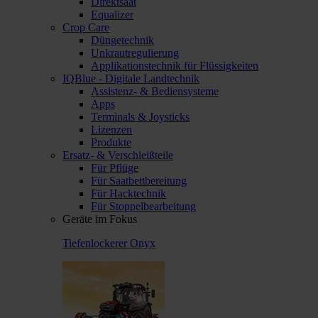
Direktsaat
Equalizer
Crop Care
Düngetechnik
Unkrautregulierung
Applikationstechnik für Flüssigkeiten
IQBlue - Digitale Landtechnik
Assistenz- & Bediensysteme
Apps
Terminals & Joysticks
Lizenzen
Produkte
Ersatz- & Verschleißteile
Für Pflüge
Für Saatbettbereitung
Für Hacktechnik
Für Stoppelbearbeitung
Geräte im Fokus
Tiefenlockerer Onyx