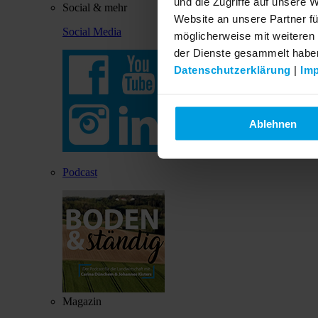
und die Zugriffe auf unsere 
Social & mehr
Website an unsere Partner fü
Social Media
möglicherweise mit weiteren
der Dienste gesammelt habe
Datenschutzerklärung
|
Im
Ablehnen
Podcast
Magazin