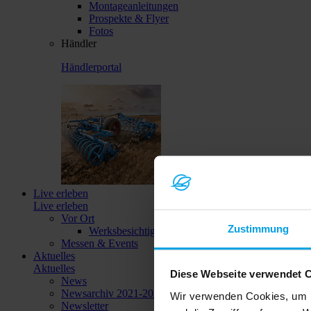
Montageanleitungen
Prospekte & Flyer
Fotos
Händler
Händlerportal
Live erleben
Live erleben
Vor Ort
Zustimmung
Werksbesichtigungen
Messen & Events
Aktuelles
Aktuelles
Diese Webseite verwendet 
News
Newsarchiv 2021-2023
Wir verwenden Cookies, um I
Newsletter