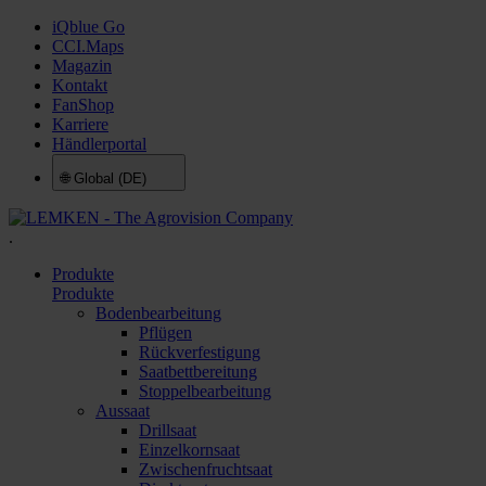
iQblue Go
CCI.Maps
Magazin
Kontakt
FanShop
Karriere
Händlerportal
🌐
Global (DE)
.
Produkte
Produkte
Bodenbearbeitung
Pflügen
Rückverfestigung
Saatbettbereitung
Stoppelbearbeitung
Aussaat
Drillsaat
Einzelkornsaat
Zwischenfruchtsaat