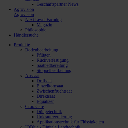
Geschäftspartner News
Agrovision
Agrovision
Next Level Farming
Magazin
Philosophie
Händlersuche
Produkte
Bodenbearbeitung
Pflügen
Rückverfestigung
Saatbettbereitung
Stoppelbearbeitung
Aussaat
Drillsaat
Einzelkornsaat
Zwischenfruchtsaat
Direktsaat
Equalizer
Crop Care
Düngetechnik
Unkrautregulierung
Applikationstechnik für Flüssigkeiten
IQBlue - Digitale Landtechnik