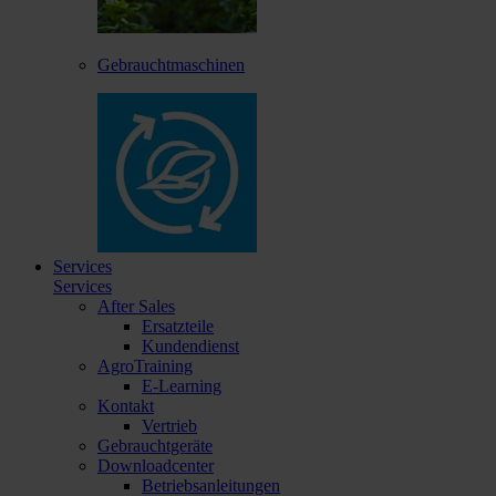
Gebrauchtmaschinen
Services
Services
After Sales
Ersatzteile
Kundendienst
AgroTraining
E-Learning
Kontakt
Vertrieb
Gebrauchtgeräte
Downloadcenter
Betriebsanleitungen