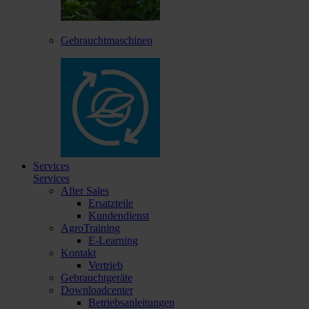
Gebrauchtmaschinen
Services
Services
After Sales
Ersatzteile
Kundendienst
AgroTraining
E-Learning
Kontakt
Vertrieb
Gebrauchtgeräte
Downloadcenter
Betriebsanleitungen