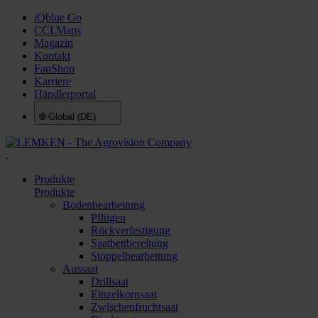
iQblue Go
CCI.Maps
Magazin
Kontakt
FanShop
Karriere
Händlerportal
🌐
Global (DE)
.
Produkte
Produkte
Bodenbearbeitung
Pflügen
Rückverfestigung
Saatbettbereitung
Stoppelbearbeitung
Aussaat
Drillsaat
Einzelkornsaat
Zwischenfruchtsaat