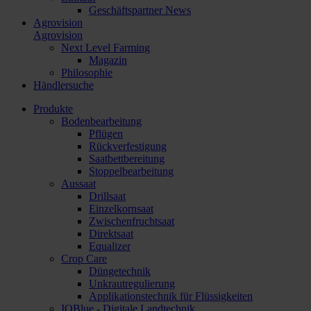
Geschäftspartner News
Agrovision
Agrovision
Next Level Farming
Magazin
Philosophie
Händlersuche
Produkte
Bodenbearbeitung
Pflügen
Rückverfestigung
Saatbettbereitung
Stoppelbearbeitung
Aussaat
Drillsaat
Einzelkornsaat
Zwischenfruchtsaat
Direktsaat
Equalizer
Crop Care
Düngetechnik
Unkrautregulierung
Applikationstechnik für Flüssigkeiten
IQBlue - Digitale Landtechnik