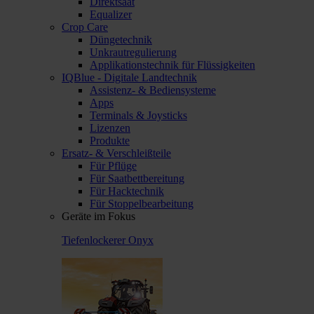
Direktsaat
Equalizer
Crop Care
Düngetechnik
Unkrautregulierung
Applikationstechnik für Flüssigkeiten
IQBlue - Digitale Landtechnik
Assistenz- & Bediensysteme
Apps
Terminals & Joysticks
Lizenzen
Produkte
Ersatz- & Verschleißteile
Für Pflüge
Für Saatbettbereitung
Für Hacktechnik
Für Stoppelbearbeitung
Geräte im Fokus
Tiefenlockerer Onyx