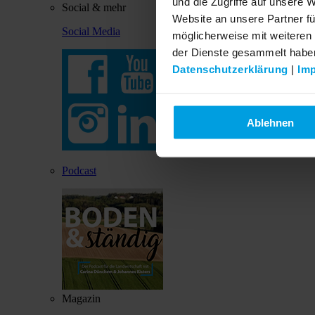
und die Zugriffe auf unsere 
Social & mehr
Website an unsere Partner fü
Social Media
möglicherweise mit weiteren
der Dienste gesammelt habe
Datenschutzerklärung
|
Im
Ablehnen
Podcast
Magazin