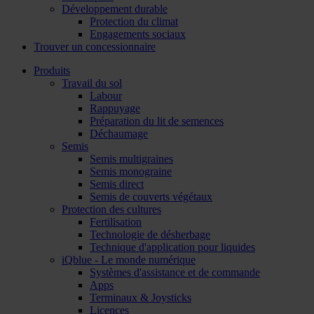
Développement durable
Protection du climat
Engagements sociaux
Trouver un concessionnaire
Produits
Travail du sol
Labour
Rappuyage
Préparation du lit de semences
Déchaumage
Semis
Semis multigraines
Semis monograine
Semis direct
Semis de couverts végétaux
Protection des cultures
Fertilisation
Technologie de désherbage
Technique d'application pour liquides
iQblue - Le monde numérique
Systèmes d'assistance et de commande
Apps
Terminaux & Joysticks
Licences