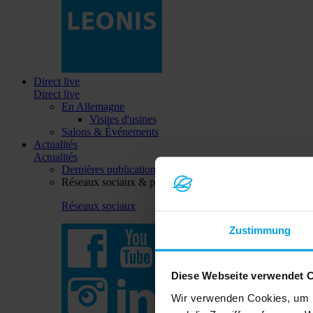
Direct live
Direct live
En Allemagne
Visites d'usines
Salons & Événements
Actualités
Actualités
Dernières publications
Réseaux sociaux & plus
Réseaux sociaux
Zustimmung
Diese Webseite verwendet 
Wir verwenden Cookies, um I