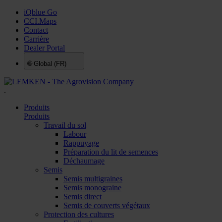
iQblue Go
CCI.Maps
Contact
Carrière
Dealer Portal
🌐
Global (FR)
.
Produits
Produits
Travail du sol
Labour
Rappuyage
Préparation du lit de semences
Déchaumage
Semis
Semis multigraines
Semis monograine
Semis direct
Semis de couverts végétaux
Protection des cultures