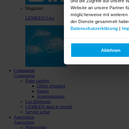
und die Zugriffe auf unsere 
Website an unsere Partner fü
Magazine
möglicherweise mit weiteren
LEMKEN Live
der Dienste gesammelt habe
Datenschutzerklärung
|
Im
Ablehnen
Compagnie
Compagnie
Faire carrière
Offres d'emploi
Stages
Apprentissages
Les dirigeants
LEMKEN dans le monde
Service achat
Agrovision
Agrovision
Philosophie