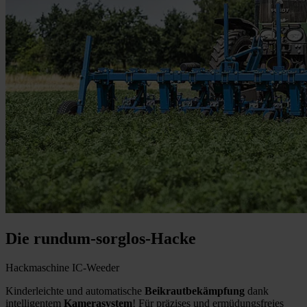
Die rundum-sorglos-Hacke
Hackmaschine IC-Weeder
Kinderleichte und automatische
Beikrautbekämpfung
dank
intelligentem
Kamerasystem
! Für präzises und ermüdungsfreies