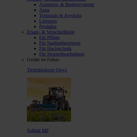
Assistenz- & Bediensysteme
Apps
Terminals & Joysticks
Lizenzen
Produkte
Ersatz- & Verschleißteile
Für Pflüge
Für Saatbettbereitung
Für Hacktechnik
Für Stoppelbearbeitung
Geräte im Fokus
Tiefenlockerer Onyx
Solitair MF