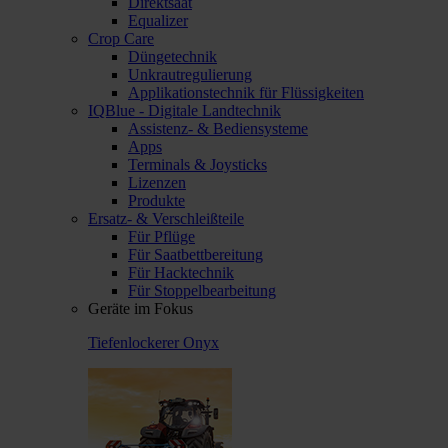
Direktsaat
Equalizer
Crop Care
Düngetechnik
Unkrautregulierung
Applikationstechnik für Flüssigkeiten
IQBlue - Digitale Landtechnik
Assistenz- & Bediensysteme
Apps
Terminals & Joysticks
Lizenzen
Produkte
Ersatz- & Verschleißteile
Für Pflüge
Für Saatbettbereitung
Für Hacktechnik
Für Stoppelbearbeitung
Geräte im Fokus
Tiefenlockerer Onyx