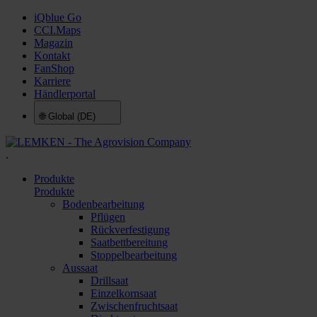
iQblue Go
CCI.Maps
Magazin
Kontakt
FanShop
Karriere
Händlerportal
🌐
Global (DE)
.
Produkte
Produkte
Bodenbearbeitung
Pflügen
Rückverfestigung
Saatbettbereitung
Stoppelbearbeitung
Aussaat
Drillsaat
Einzelkornsaat
Zwischenfruchtsaat