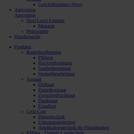
Geschäftspartner News
Agrovision
Agrovision
Next Level Farming
Magazin
Philosophie
Händlersuche
Produkte
Bodenbearbeitung
Pflügen
Rückverfestigung
Saatbettbereitung
Stoppelbearbeitung
Aussaat
Drillsaat
Einzelkornsaat
Zwischenfruchtsaat
Direktsaat
Equalizer
Crop Care
Düngetechnik
Unkrautregulierung
Applikationstechnik für Flüssigkeiten
IQBlue - Digitale Landtechnik