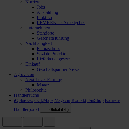
Karriere
Jobs
Ausbildung
Praktika
LEMKEN als Arbeitgeber
Unternehmen
Standorte
Geschäftsführung
Nachhaltigkeit
Klimaschutz
Soziale Projekte
Lieferkettengesetz
Einkauf
Geschäftspartner News
Agrovision
Next Level Farming
Magazin
Philosophie
Händlersuche
iQblue Go
CCI.Maps
Magazin
Kontakt
FanShop
Karriere
Händlerportal
Global (DE)