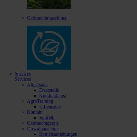
Gebrauchtmaschinen
Services
Services
After Sales
Ersatzteile
Kundendienst
AgroTraining
E-Learning
Kontakt
Vertrieb
Gebrauchtgeräte
Downloadcenter
Betriebsanleitungen