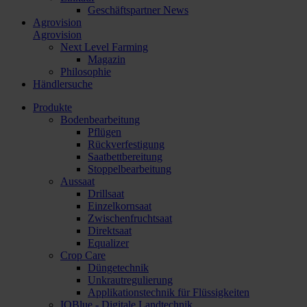
Geschäftspartner News
Agrovision
Agrovision
Next Level Farming
Magazin
Philosophie
Händlersuche
Produkte
Bodenbearbeitung
Pflügen
Rückverfestigung
Saatbettbereitung
Stoppelbearbeitung
Aussaat
Drillsaat
Einzelkornsaat
Zwischenfruchtsaat
Direktsaat
Equalizer
Crop Care
Düngetechnik
Unkrautregulierung
Applikationstechnik für Flüssigkeiten
IQBlue - Digitale Landtechnik