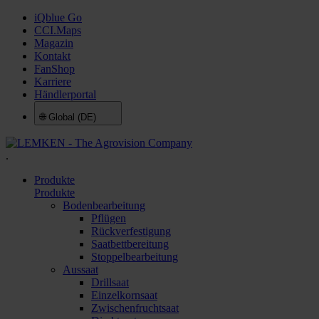
iQblue Go
CCI.Maps
Magazin
Kontakt
FanShop
Karriere
Händlerportal
🌐
Global (DE)
.
Produkte
Produkte
Bodenbearbeitung
Pflügen
Rückverfestigung
Saatbettbereitung
Stoppelbearbeitung
Aussaat
Drillsaat
Einzelkornsaat
Zwischenfruchtsaat