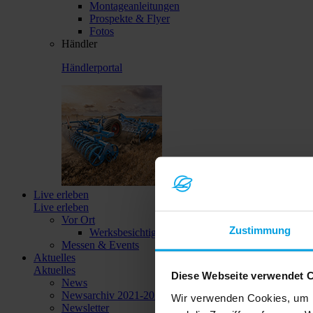
Montageanleitungen
Prospekte & Flyer
Fotos
Händler
Händlerportal
Live erleben
Live erleben
Vor Ort
Zustimmung
Werksbesichtigungen
Messen & Events
Aktuelles
Aktuelles
Diese Webseite verwendet 
News
Newsarchiv 2021-2023
Wir verwenden Cookies, um I
Newsletter