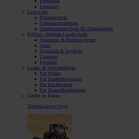
Direktsaat
Equalizer
Crop Care
Düngetechnik
Unkrautregulierung
Applikationstechnik für Flüssigkeiten
IQBlue - Digitale Landtechnik
Assistenz- & Bediensysteme
Apps
Terminals & Joysticks
Lizenzen
Produkte
Ersatz- & Verschleißteile
Für Pflüge
Für Saatbettbereitung
Für Hacktechnik
Für Stoppelbearbeitung
Geräte im Fokus
Tiefenlockerer Onyx