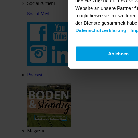
und die Zugriffe auf unsere 
Social & mehr
Website an unsere Partner fü
Social Media
möglicherweise mit weiteren
der Dienste gesammelt habe
Datenschutzerklärung
|
Im
Ablehnen
Podcast
Magazin