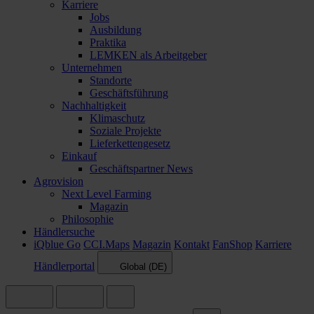
Karriere
Jobs
Ausbildung
Praktika
LEMKEN als Arbeitgeber
Unternehmen
Standorte
Geschäftsführung
Nachhaltigkeit
Klimaschutz
Soziale Projekte
Lieferkettengesetz
Einkauf
Geschäftspartner News
Agrovision
Next Level Farming
Magazin
Philosophie
Händlersuche
iQblue Go
CCI.Maps
Magazin
Kontakt
FanShop
Karriere
Händlerportal
Global (DE)