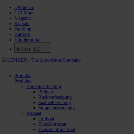
iQblue Go
CCI.Maps
Magazin
Kontakt
FanShop
Karriere
Händlerportal
🌐
Global (DE)
.
Produkte
Produkte
Bodenbearbeitung
Pflügen
Rückverfestigung
Saatbettbereitung
Stoppelbearbeitung
Aussaat
Drillsaat
Einzelkornsaat
Zwischenfruchtsaat