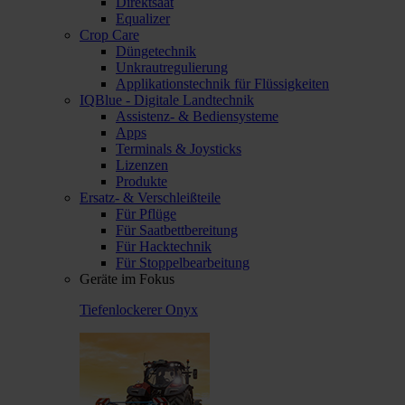
Direktsaat
Equalizer
Crop Care
Düngetechnik
Unkrautregulierung
Applikationstechnik für Flüssigkeiten
IQBlue - Digitale Landtechnik
Assistenz- & Bediensysteme
Apps
Terminals & Joysticks
Lizenzen
Produkte
Ersatz- & Verschleißteile
Für Pflüge
Für Saatbettbereitung
Für Hacktechnik
Für Stoppelbearbeitung
Geräte im Fokus
Tiefenlockerer Onyx