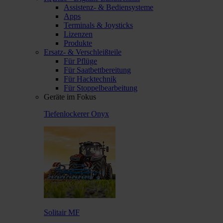
Assistenz- & Bediensysteme
Apps
Terminals & Joysticks
Lizenzen
Produkte
Ersatz- & Verschleißteile
Für Pflüge
Für Saatbettbereitung
Für Hacktechnik
Für Stoppelbearbeitung
Geräte im Fokus
Tiefenlockerer Onyx
Solitair MF