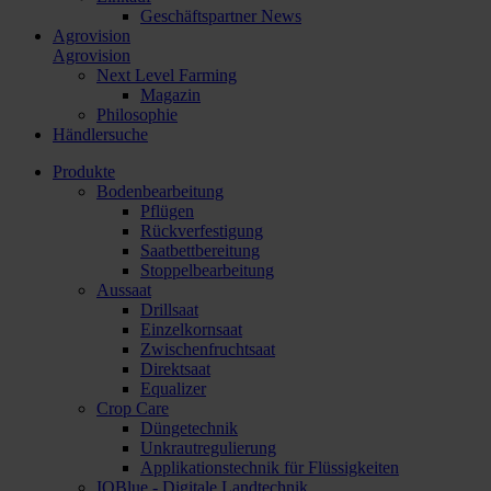
Geschäftspartner News
Agrovision
Agrovision
Next Level Farming
Magazin
Philosophie
Händlersuche
Produkte
Bodenbearbeitung
Pflügen
Rückverfestigung
Saatbettbereitung
Stoppelbearbeitung
Aussaat
Drillsaat
Einzelkornsaat
Zwischenfruchtsaat
Direktsaat
Equalizer
Crop Care
Düngetechnik
Unkrautregulierung
Applikationstechnik für Flüssigkeiten
IQBlue - Digitale Landtechnik