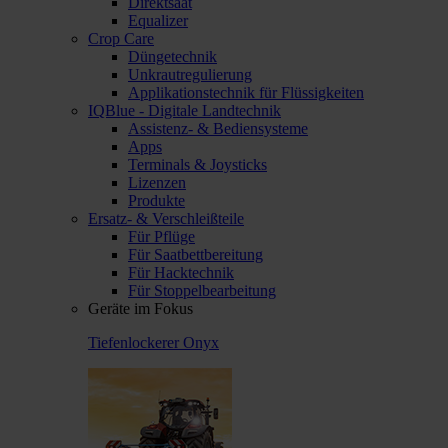
Direktsaat
Equalizer
Crop Care
Düngetechnik
Unkrautregulierung
Applikationstechnik für Flüssigkeiten
IQBlue - Digitale Landtechnik
Assistenz- & Bediensysteme
Apps
Terminals & Joysticks
Lizenzen
Produkte
Ersatz- & Verschleißteile
Für Pflüge
Für Saatbettbereitung
Für Hacktechnik
Für Stoppelbearbeitung
Geräte im Fokus
Tiefenlockerer Onyx