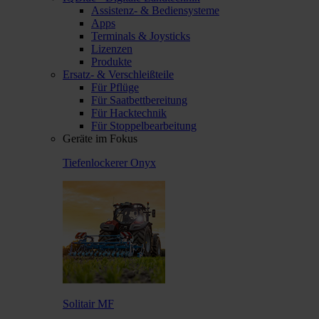
Assistenz- & Bediensysteme
Apps
Terminals & Joysticks
Lizenzen
Produkte
Ersatz- & Verschleißteile
Für Pflüge
Für Saatbettbereitung
Für Hacktechnik
Für Stoppelbearbeitung
Geräte im Fokus
Tiefenlockerer Onyx
Solitair MF