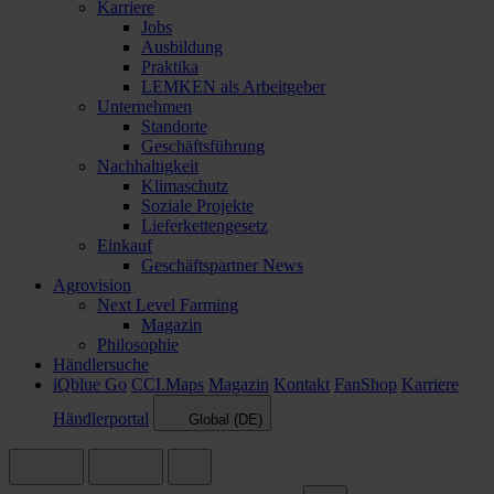
Karriere
Jobs
Ausbildung
Praktika
LEMKEN als Arbeitgeber
Unternehmen
Standorte
Geschäftsführung
Nachhaltigkeit
Klimaschutz
Soziale Projekte
Lieferkettengesetz
Einkauf
Geschäftspartner News
Agrovision
Next Level Farming
Magazin
Philosophie
Händlersuche
iQblue Go
CCI.Maps
Magazin
Kontakt
FanShop
Karriere
Händlerportal
Global (DE)