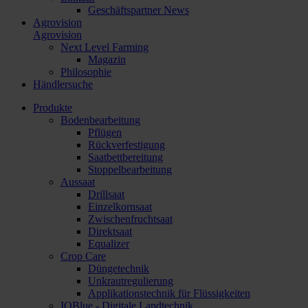
Geschäftspartner News
Agrovision
Agrovision
Next Level Farming
Magazin
Philosophie
Händlersuche
Produkte
Bodenbearbeitung
Pflügen
Rückverfestigung
Saatbettbereitung
Stoppelbearbeitung
Aussaat
Drillsaat
Einzelkornsaat
Zwischenfruchtsaat
Direktsaat
Equalizer
Crop Care
Düngetechnik
Unkrautregulierung
Applikationstechnik für Flüssigkeiten
IQBlue - Digitale Landtechnik