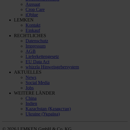
Aussaat
Crop Care
iQblue
LEMKEN
Kontakt
Einkauf
RECHTLICHES
Datenschutz
Impressum
AGB
Lieferkettengesetz
EU Data Act
whizzla Hinweisgebersystem
AKTUELLES
News
Social Media
Jobs
WEITERE LÄNDER
China
Indien
Kazachstan (Қазақстан)
Ukraine (Україна)
© 2026 LEMKEN GmbH & Co. KG