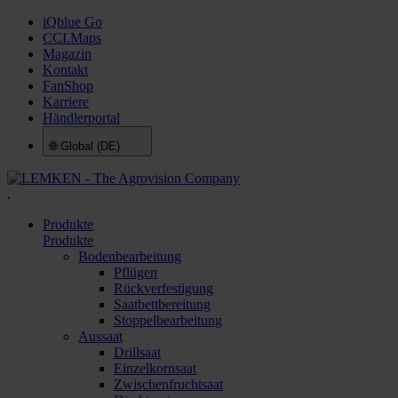
iQblue Go
CCI.Maps
Magazin
Kontakt
FanShop
Karriere
Händlerportal
🌐
Global (DE)
.
Produkte
Produkte
Bodenbearbeitung
Pflügen
Rückverfestigung
Saatbettbereitung
Stoppelbearbeitung
Aussaat
Drillsaat
Einzelkornsaat
Zwischenfruchtsaat