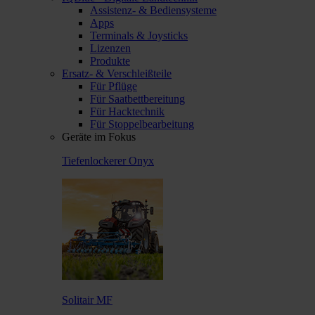
Assistenz- & Bediensysteme
Apps
Terminals & Joysticks
Lizenzen
Produkte
Ersatz- & Verschleißteile
Für Pflüge
Für Saatbettbereitung
Für Hacktechnik
Für Stoppelbearbeitung
Geräte im Fokus
Tiefenlockerer Onyx
Solitair MF