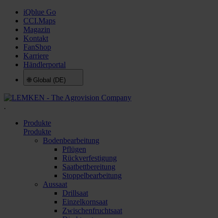
iQblue Go
CCI.Maps
Magazin
Kontakt
FanShop
Karriere
Händlerportal
🌐
Global (DE)
.
Produkte
Produkte
Bodenbearbeitung
Pflügen
Rückverfestigung
Saatbettbereitung
Stoppelbearbeitung
Aussaat
Drillsaat
Einzelkornsaat
Zwischenfruchtsaat