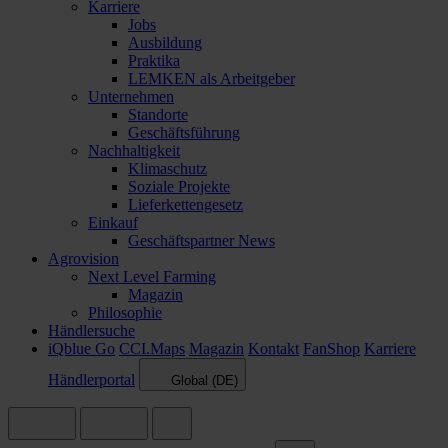
Karriere
Jobs
Ausbildung
Praktika
LEMKEN als Arbeitgeber
Unternehmen
Standorte
Geschäftsführung
Nachhaltigkeit
Klimaschutz
Soziale Projekte
Lieferkettengesetz
Einkauf
Geschäftspartner News
Agrovision
Next Level Farming
Magazin
Philosophie
Händlersuche
iQblue Go
CCI.Maps
Magazin
Kontakt
FanShop
Karriere
Händlerportal
Global (DE)