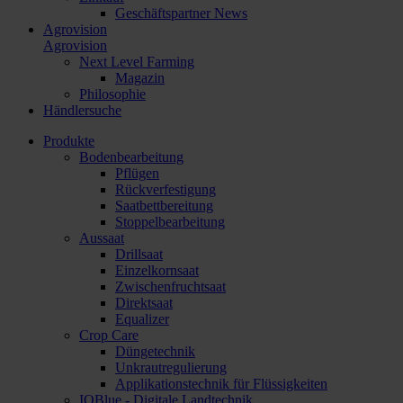
Geschäftspartner News
Agrovision
Agrovision
Next Level Farming
Magazin
Philosophie
Händlersuche
Produkte
Bodenbearbeitung
Pflügen
Rückverfestigung
Saatbettbereitung
Stoppelbearbeitung
Aussaat
Drillsaat
Einzelkornsaat
Zwischenfruchtsaat
Direktsaat
Equalizer
Crop Care
Düngetechnik
Unkrautregulierung
Applikationstechnik für Flüssigkeiten
IQBlue - Digitale Landtechnik