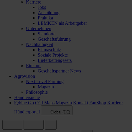
Karriere
Jobs
Ausbildung
Praktika
LEMKEN als Arbeitgeber
Unternehmen
Standorte
Geschäftsführung
Nachhaltigkeit
Klimaschutz
Soziale Projekte
Lieferkettengesetz
Einkauf
Geschäftspartner News
Agrovision
Next Level Farming
Magazin
Philosophie
Händlersuche
iQblue Go
CCI.Maps
Magazin
Kontakt
FanShop
Karriere
Händlerportal
Global (DE)