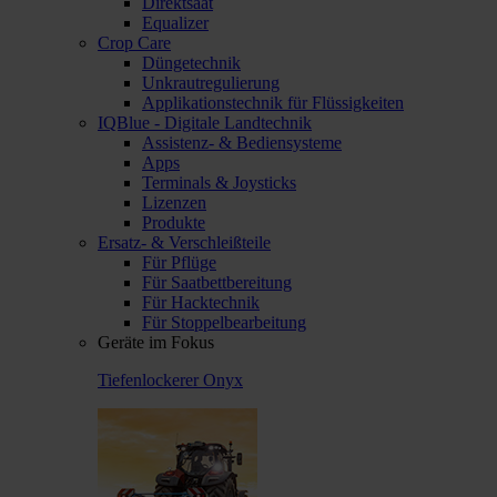
Direktsaat
Equalizer
Crop Care
Düngetechnik
Unkrautregulierung
Applikationstechnik für Flüssigkeiten
IQBlue - Digitale Landtechnik
Assistenz- & Bediensysteme
Apps
Terminals & Joysticks
Lizenzen
Produkte
Ersatz- & Verschleißteile
Für Pflüge
Für Saatbettbereitung
Für Hacktechnik
Für Stoppelbearbeitung
Geräte im Fokus
Tiefenlockerer Onyx