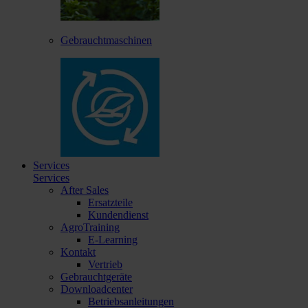
Gebrauchtmaschinen
Services
Services
After Sales
Ersatzteile
Kundendienst
AgroTraining
E-Learning
Kontakt
Vertrieb
Gebrauchtgeräte
Downloadcenter
Betriebsanleitungen