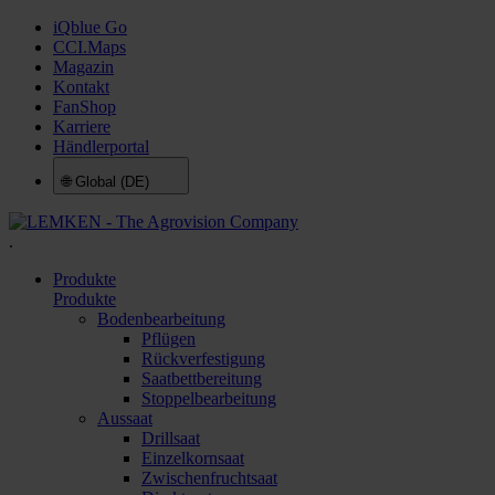
iQblue Go
CCI.Maps
Magazin
Kontakt
FanShop
Karriere
Händlerportal
🌐
Global (DE)
.
Produkte
Produkte
Bodenbearbeitung
Pflügen
Rückverfestigung
Saatbettbereitung
Stoppelbearbeitung
Aussaat
Drillsaat
Einzelkornsaat
Zwischenfruchtsaat