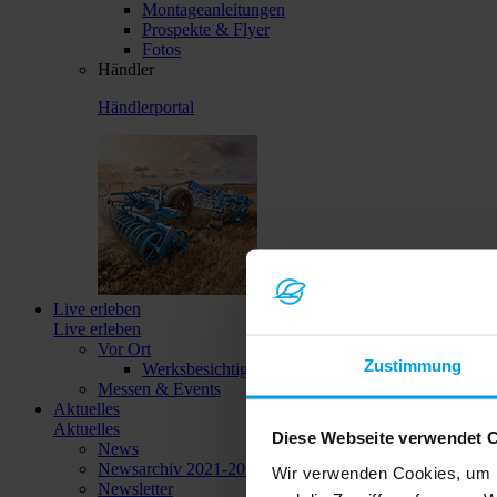
Montageanleitungen
Prospekte & Flyer
Fotos
Händler
Händlerportal
Live erleben
Live erleben
Vor Ort
Zustimmung
Werksbesichtigungen
Messen & Events
Aktuelles
Aktuelles
Diese Webseite verwendet 
News
Newsarchiv 2021-2023
Wir verwenden Cookies, um I
Newsletter