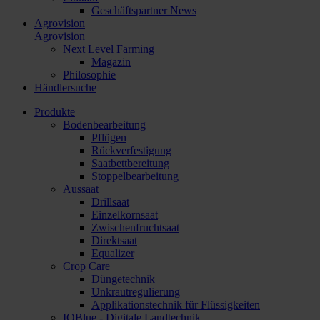
Geschäftspartner News
Agrovision
Agrovision
Next Level Farming
Magazin
Philosophie
Händlersuche
Produkte
Bodenbearbeitung
Pflügen
Rückverfestigung
Saatbettbereitung
Stoppelbearbeitung
Aussaat
Drillsaat
Einzelkornsaat
Zwischenfruchtsaat
Direktsaat
Equalizer
Crop Care
Düngetechnik
Unkrautregulierung
Applikationstechnik für Flüssigkeiten
IQBlue - Digitale Landtechnik