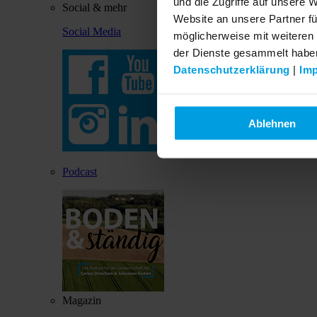
und die Zugriffe auf unsere 
Social & mehr
Website an unsere Partner fü
Social Media
möglicherweise mit weiteren
der Dienste gesammelt habe
Datenschutzerklärung
|
Im
Ablehnen
Podcast
Magazin