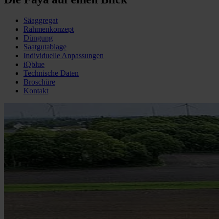
Säaggregat
Rahmenkonzept
Düngung
Saatgutablage
Individuelle Anpassungen
iQblue
Technische Daten
Broschüre
Kontakt