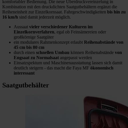
komfortabler Bedienung. Die neue Überdruckvereinzelung in
Kombination mit den druckdichten Saatgutbehältern ergänzt die
Reiheneinheit zur Einzelkornsaat. Fahrgeschwindigkeiten
bis hin zu
16 km/h
sind damit jederzeit möglich.
Aussaat
vieler verschiedener Kulturen im
Einzelkornverfahren
, egal ob Feinsämereien oder
großkörnige Saatgüter
ein modulares Rahmenkonzept erlaubt
Reihenabstände von
45 cm bis 80 cm
durch einen
schnellen Umbau
können Reihenabstände
von
Engsaat zu Normalsaat
angepasst werden
Einsatzspektum und Maschinenausstattung lassen sich damit
deutlich steigern - das macht die Faya MF
ökonomisch
interessant
Saatgutbehälter