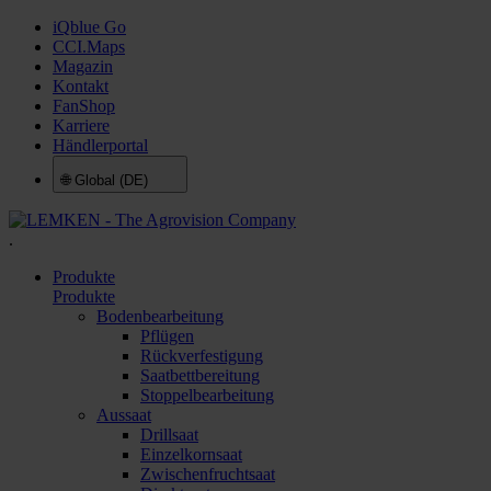
iQblue Go
CCI.Maps
Magazin
Kontakt
FanShop
Karriere
Händlerportal
🌐
Global (DE)
.
Produkte
Produkte
Bodenbearbeitung
Pflügen
Rückverfestigung
Saatbettbereitung
Stoppelbearbeitung
Aussaat
Drillsaat
Einzelkornsaat
Zwischenfruchtsaat