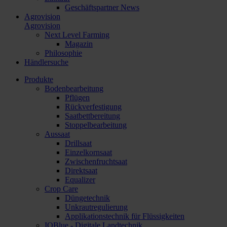
Geschäftspartner News
Agrovision
Agrovision
Next Level Farming
Magazin
Philosophie
Händlersuche
Produkte
Bodenbearbeitung
Pflügen
Rückverfestigung
Saatbettbereitung
Stoppelbearbeitung
Aussaat
Drillsaat
Einzelkornsaat
Zwischenfruchtsaat
Direktsaat
Equalizer
Crop Care
Düngetechnik
Unkrautregulierung
Applikationstechnik für Flüssigkeiten
IQBlue - Digitale Landtechnik