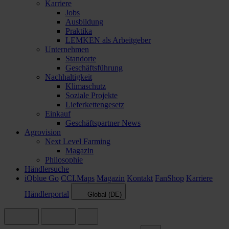
Karriere
Jobs
Ausbildung
Praktika
LEMKEN als Arbeitgeber
Unternehmen
Standorte
Geschäftsführung
Nachhaltigkeit
Klimaschutz
Soziale Projekte
Lieferkettengesetz
Einkauf
Geschäftspartner News
Agrovision
Next Level Farming
Magazin
Philosophie
Händlersuche
iQblue Go
CCI.Maps
Magazin
Kontakt
FanShop
Karriere
Händlerportal
Global (DE)