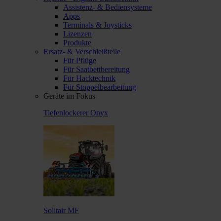
Assistenz- & Bediensysteme
Apps
Terminals & Joysticks
Lizenzen
Produkte
Ersatz- & Verschleißteile
Für Pflüge
Für Saatbettbereitung
Für Hacktechnik
Für Stoppelbearbeitung
Geräte im Fokus
Tiefenlockerer Onyx
Solitair MF