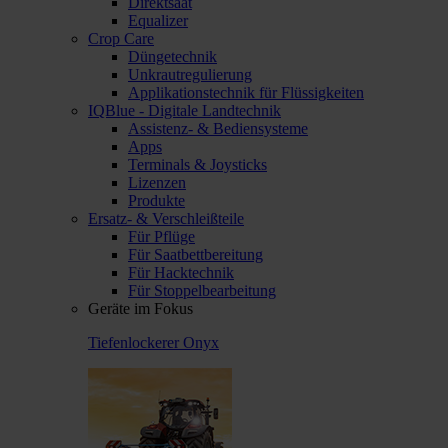
Direktsaat
Equalizer
Crop Care
Düngetechnik
Unkrautregulierung
Applikationstechnik für Flüssigkeiten
IQBlue - Digitale Landtechnik
Assistenz- & Bediensysteme
Apps
Terminals & Joysticks
Lizenzen
Produkte
Ersatz- & Verschleißteile
Für Pflüge
Für Saatbettbereitung
Für Hacktechnik
Für Stoppelbearbeitung
Geräte im Fokus
Tiefenlockerer Onyx