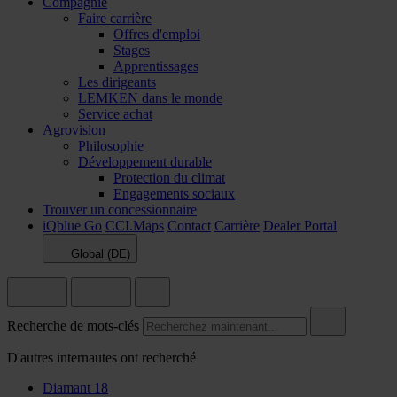
Compagnie
Faire carrière
Offres d'emploi
Stages
Apprentissages
Les dirigeants
LEMKEN dans le monde
Service achat
Agrovision
Philosophie
Développement durable
Protection du climat
Engagements sociaux
Trouver un concessionnaire
iQblue Go
CCI.Maps
Contact
Carrière
Dealer Portal
Global (DE)
Recherche de mots-clés
D'autres internautes ont recherché
Diamant 18