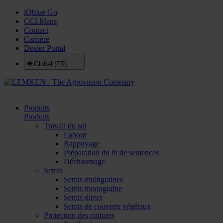
iQblue Go
CCI.Maps
Contact
Carrière
Dealer Portal
🌐
Global (FR)
.
Produits
Produits
Travail du sol
Labour
Rappuyage
Préparation du lit de semences
Déchaumage
Semis
Semis multigraines
Semis monograine
Semis direct
Semis de couverts végétaux
Protection des cultures