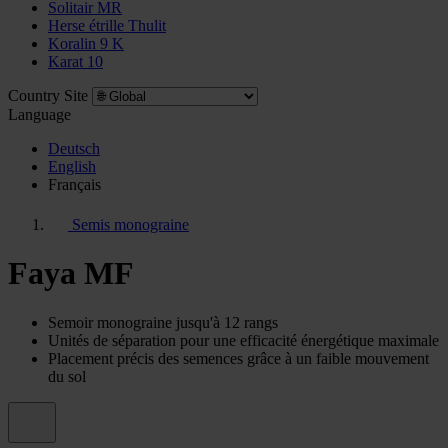
Solitair MR
Herse étrille Thulit
Koralin 9 K
Karat 10
Country Site
Language
Deutsch
English
Français
Semis monograine
Faya MF
Semoir monograine jusqu'à 12 rangs
Unités de séparation pour une efficacité énergétique maximale
Placement précis des semences grâce à un faible mouvement
du sol