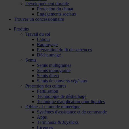
Développement durable
Protection du climat
Engagements sociaux
Trouver un concessionnaire
Produits
Travail du sol
Labour
Rappuyage
Préparation du lit de semences
Déchaumage
Semis
Semis multigraines
Semis monograine
Semis direct
Semis de couverts végétaux
Protection des cultures
Fertilisation
Technologie de désherbage
Technique d'application pour liquides
iQblue - Le monde numérique
Systèmes d'assistance et de commande
Apps
Terminaux & Joysticks
Licences