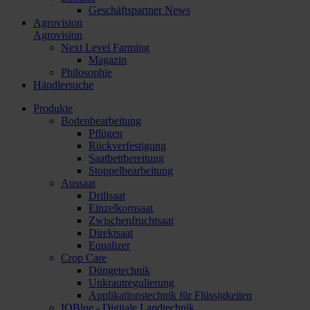
Geschäftspartner News
Agrovision
Agrovision
Next Level Farming
Magazin
Philosophie
Händlersuche
Produkte
Bodenbearbeitung
Pflügen
Rückverfestigung
Saatbettbereitung
Stoppelbearbeitung
Aussaat
Drillsaat
Einzelkornsaat
Zwischenfruchtsaat
Direktsaat
Equalizer
Crop Care
Düngetechnik
Unkrautregulierung
Applikationstechnik für Flüssigkeiten
IQBlue - Digitale Landtechnik