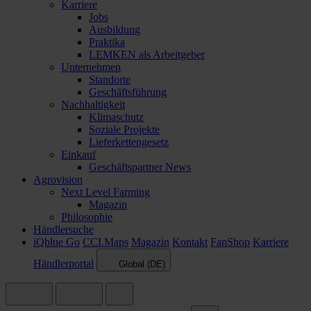
Karriere
Jobs
Ausbildung
Praktika
LEMKEN als Arbeitgeber
Unternehmen
Standorte
Geschäftsführung
Nachhaltigkeit
Klimaschutz
Soziale Projekte
Lieferkettengesetz
Einkauf
Geschäftspartner News
Agrovision
Next Level Farming
Magazin
Philosophie
Händlersuche
iQblue Go
CCI.Maps
Magazin
Kontakt
FanShop
Karriere
Händlerportal
Global (DE)