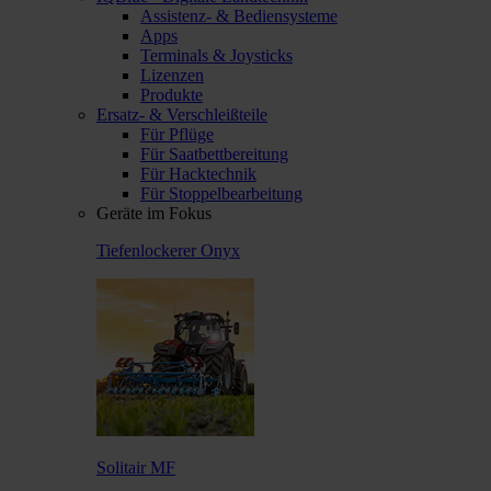
Assistenz- & Bediensysteme
Apps
Terminals & Joysticks
Lizenzen
Produkte
Ersatz- & Verschleißteile
Für Pflüge
Für Saatbettbereitung
Für Hacktechnik
Für Stoppelbearbeitung
Geräte im Fokus
Tiefenlockerer Onyx
Solitair MF