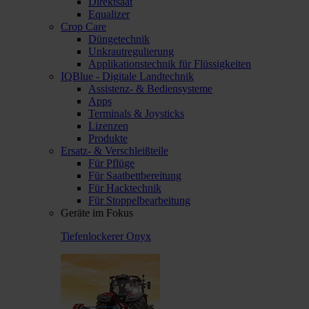
Direktsaat
Equalizer
Crop Care
Düngetechnik
Unkrautregulierung
Applikationstechnik für Flüssigkeiten
IQBlue - Digitale Landtechnik
Assistenz- & Bediensysteme
Apps
Terminals & Joysticks
Lizenzen
Produkte
Ersatz- & Verschleißteile
Für Pflüge
Für Saatbettbereitung
Für Hacktechnik
Für Stoppelbearbeitung
Geräte im Fokus
Tiefenlockerer Onyx