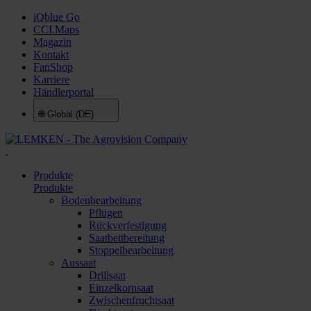
iQblue Go
CCI.Maps
Magazin
Kontakt
FanShop
Karriere
Händlerportal
🌐
Global (DE)
.
Produkte
Produkte
Bodenbearbeitung
Pflügen
Rückverfestigung
Saatbettbereitung
Stoppelbearbeitung
Aussaat
Drillsaat
Einzelkornsaat
Zwischenfruchtsaat