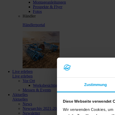
Montageanleitungen
Prospekte & Flyer
Fotos
Händler
Händlerportal
Live erleben
Live erleben
Vor Ort
Zustimmung
Werksbesichtigungen
Messen & Events
Aktuelles
Aktuelles
Diese Webseite verwendet 
News
Newsarchiv 2021-2023
Wir verwenden Cookies, um I
Newsletter