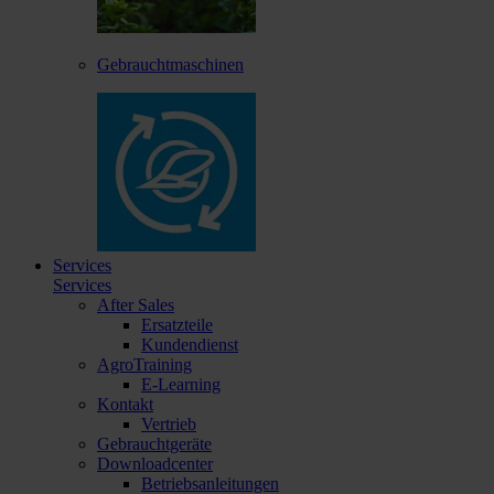
Gebrauchtmaschinen
Services
Services
After Sales
Ersatzteile
Kundendienst
AgroTraining
E-Learning
Kontakt
Vertrieb
Gebrauchtgeräte
Downloadcenter
Betriebsanleitungen