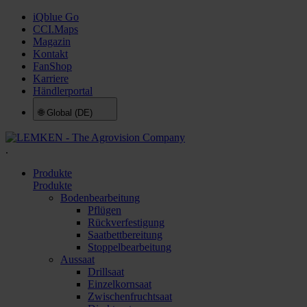
iQblue Go
CCI.Maps
Magazin
Kontakt
FanShop
Karriere
Händlerportal
🌐
Global (DE)
.
Produkte
Produkte
Bodenbearbeitung
Pflügen
Rückverfestigung
Saatbettbereitung
Stoppelbearbeitung
Aussaat
Drillsaat
Einzelkornsaat
Zwischenfruchtsaat