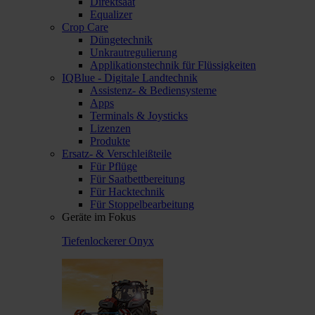
Direktsaat
Equalizer
Crop Care
Düngetechnik
Unkrautregulierung
Applikationstechnik für Flüssigkeiten
IQBlue - Digitale Landtechnik
Assistenz- & Bediensysteme
Apps
Terminals & Joysticks
Lizenzen
Produkte
Ersatz- & Verschleißteile
Für Pflüge
Für Saatbettbereitung
Für Hacktechnik
Für Stoppelbearbeitung
Geräte im Fokus
Tiefenlockerer Onyx