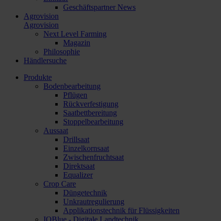
Geschäftspartner News
Agrovision
Agrovision
Next Level Farming
Magazin
Philosophie
Händlersuche
Produkte
Bodenbearbeitung
Pflügen
Rückverfestigung
Saatbettbereitung
Stoppelbearbeitung
Aussaat
Drillsaat
Einzelkornsaat
Zwischenfruchtsaat
Direktsaat
Equalizer
Crop Care
Düngetechnik
Unkrautregulierung
Applikationstechnik für Flüssigkeiten
IQBlue - Digitale Landtechnik