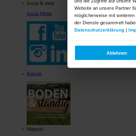
und die Zugriffe auf unsere 
Social & mehr
Website an unsere Partner fü
Social Media
möglicherweise mit weiteren
der Dienste gesammelt habe
Datenschutzerklärung
|
Im
Ablehnen
Podcast
Magazin