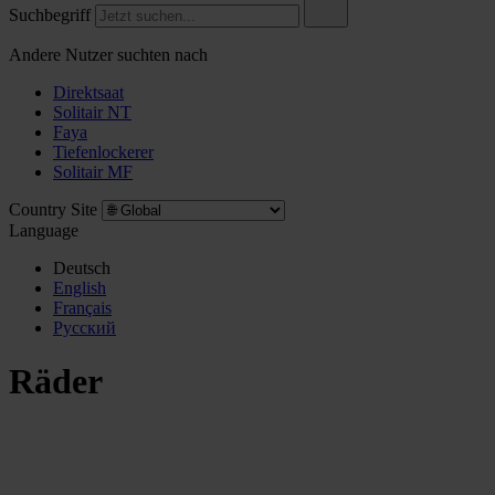
Suchbegriff
Andere Nutzer suchten nach
Direktsaat
Solitair NT
Faya
Tiefenlockerer
Solitair MF
Country Site
Language
Deutsch
English
Français
Pусский
Räder