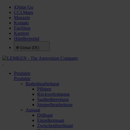
iQblue Go
CCI.Maps
Magazin
Kontakt
FanShop
Karriere
Händlerportal
🌐
Global (DE)
.
Produkte
Produkte
Bodenbearbeitung
Pflügen
Rückverfestigung
Saatbettbereitung
Stoppelbearbeitung
Aussaat
Drillsaat
Einzelkornsaat
Zwischenfruchtsaat