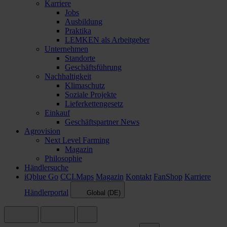
Karriere
Jobs
Ausbildung
Praktika
LEMKEN als Arbeitgeber
Unternehmen
Standorte
Geschäftsführung
Nachhaltigkeit
Klimaschutz
Soziale Projekte
Lieferkettengesetz
Einkauf
Geschäftspartner News
Agrovision
Next Level Farming
Magazin
Philosophie
Händlersuche
iQblue Go
CCI.Maps
Magazin
Kontakt
FanShop
Karriere
Händlerportal
Global (DE)