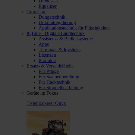
Direktsaat
Equalizer
Crop Care
Düngetechnik
Unkrautregulierung
Applikationstechnik für Flüssigkeiten
IQBlue - Digitale Landtechnik
Assistenz- & Bediensysteme
Apps
Terminals & Joysticks
Lizenzen
Produkte
Ersatz- & Verschleißteile
Für Pflüge
Für Saatbettbereitung
Für Hacktechnik
Für Stoppelbearbeitung
Geräte im Fokus
Tiefenlockerer Onyx