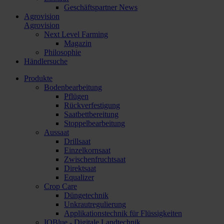
Geschäftspartner News
Agrovision
Agrovision
Next Level Farming
Magazin
Philosophie
Händlersuche
Produkte
Bodenbearbeitung
Pflügen
Rückverfestigung
Saatbettbereitung
Stoppelbearbeitung
Aussaat
Drillsaat
Einzelkornsaat
Zwischenfruchtsaat
Direktsaat
Equalizer
Crop Care
Düngetechnik
Unkrautregulierung
Applikationstechnik für Flüssigkeiten
IQBlue - Digitale Landtechnik