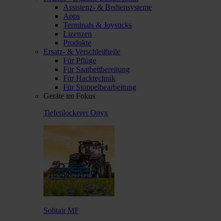
Assistenz- & Bediensysteme
Apps
Terminals & Joysticks
Lizenzen
Produkte
Ersatz- & Verschleißteile
Für Pflüge
Für Saatbettbereitung
Für Hacktechnik
Für Stoppelbearbeitung
Geräte im Fokus
Tiefenlockerer Onyx
Solitair MF