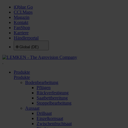
iQblue Go
CCI.Maps
Magazin
Kontakt
FanShop
Karriere
Händlerportal
🌐
Global (DE)
.
Produkte
Produkte
Bodenbearbeitung
Pflügen
Rückverfestigung
Saatbettbereitung
Stoppelbearbeitung
Aussaat
Drillsaat
Einzelkornsaat
Zwischenfruchtsaat