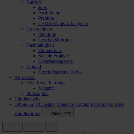
Karriere
Jobs
Ausbildung
Praktika
LEMKEN als Arbeitgeber
Unternehmen
Standorte
Geschäftsführung
Nachhaltigkeit
Klimaschutz
Soziale Projekte
Lieferkettengesetz
Einkauf
Geschäftspartner News
Agrovision
Next Level Farming
Magazin
Philosophie
Händlersuche
iQblue Go
CCI.Maps
Magazin
Kontakt
FanShop
Karriere
Händlerportal
Global (DE)