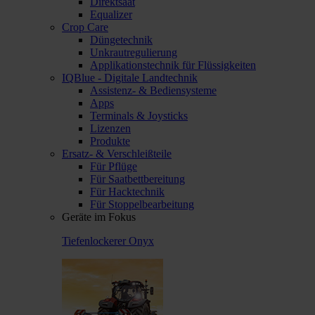
Direktsaat
Equalizer
Crop Care
Düngetechnik
Unkrautregulierung
Applikationstechnik für Flüssigkeiten
IQBlue - Digitale Landtechnik
Assistenz- & Bediensysteme
Apps
Terminals & Joysticks
Lizenzen
Produkte
Ersatz- & Verschleißteile
Für Pflüge
Für Saatbettbereitung
Für Hacktechnik
Für Stoppelbearbeitung
Geräte im Fokus
Tiefenlockerer Onyx