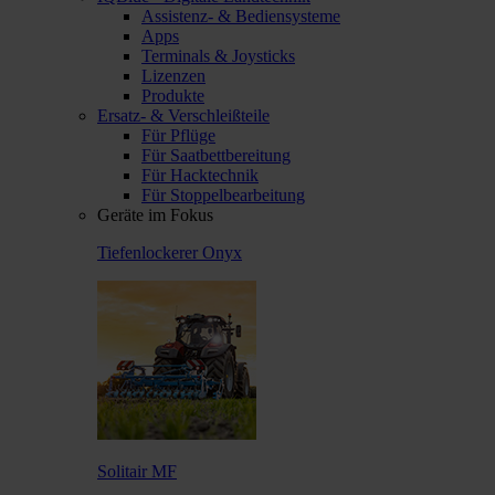
Assistenz- & Bediensysteme
Apps
Terminals & Joysticks
Lizenzen
Produkte
Ersatz- & Verschleißteile
Für Pflüge
Für Saatbettbereitung
Für Hacktechnik
Für Stoppelbearbeitung
Geräte im Fokus
Tiefenlockerer Onyx
Solitair MF