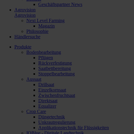
Geschäftspartner News
Agrovision
Agrovision
Next Level Farming
Magazin
Philosophie
Händlersuche
Produkte
Bodenbearbeitung
Pflügen
Rückverfestigung
Saatbettbereitung
Stoppelbearbeitung
Aussaat
Drillsaat
Einzelkornsaat
Zwischenfruchtsaat
Direktsaat
Equalizer
Crop Care
Düngetechnik
Unkrautregulierung
Applikationstechnik für Flüssigkeiten
IQBlue - Digitale Landtechnik