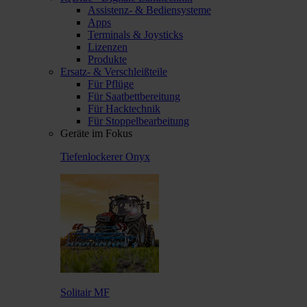
Assistenz- & Bediensysteme
Apps
Terminals & Joysticks
Lizenzen
Produkte
Ersatz- & Verschleißteile
Für Pflüge
Für Saatbettbereitung
Für Hacktechnik
Für Stoppelbearbeitung
Geräte im Fokus
Tiefenlockerer Onyx
Solitair MF