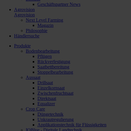
Geschäftspartner News
Agrovision
Agrovision
Next Level Farming
Magazin
Philosophie
Händlersuche
Produkte
Bodenbearbeitung
Pflügen
Rückverfestigung
Saatbettbereitung
Stoppelbearbeitung
Aussaat
Drillsaat
Einzelkornsaat
Zwischenfruchtsaat
Direktsaat
Equalizer
Crop Care
Düngetechnik
Unkrautregulierung
Applikationstechnik für Flüssigkeiten
IQBlue - Digitale Landtechnik