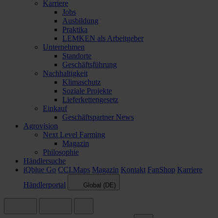
Karriere
Jobs
Ausbildung
Praktika
LEMKEN als Arbeitgeber
Unternehmen
Standorte
Geschäftsführung
Nachhaltigkeit
Klimaschutz
Soziale Projekte
Lieferkettengesetz
Einkauf
Geschäftspartner News
Agrovision
Next Level Farming
Magazin
Philosophie
Händlersuche
iQblue Go
CCI.Maps
Magazin
Kontakt
FanShop
Karriere
Händlerportal
Global (DE)