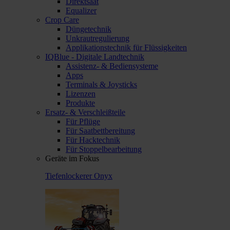
Direktsaat
Equalizer
Crop Care
Düngetechnik
Unkrautregulierung
Applikationstechnik für Flüssigkeiten
IQBlue - Digitale Landtechnik
Assistenz- & Bediensysteme
Apps
Terminals & Joysticks
Lizenzen
Produkte
Ersatz- & Verschleißteile
Für Pflüge
Für Saatbettbereitung
Für Hacktechnik
Für Stoppelbearbeitung
Geräte im Fokus
Tiefenlockerer Onyx