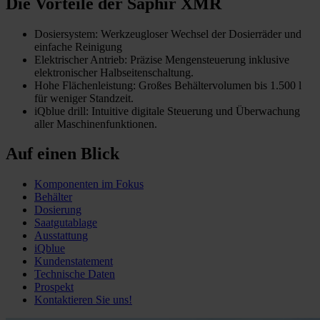
Die Vorteile der Saphir XMR
Dosiersystem: Werkzeugloser Wechsel der Dosierräder und
einfache Reinigung
Elektrischer Antrieb: Präzise Mengensteuerung inklusive
elektronischer Halbseitenschaltung.
Hohe Flächenleistung: Großes Behältervolumen bis 1.500 l
für weniger Standzeit.
iQblue drill: Intuitive digitale Steuerung und Überwachung
aller Maschinenfunktionen.
Auf einen Blick
Komponenten im Fokus
Behälter
Dosierung
Saatgutablage
Ausstattung
iQblue
Kundenstatement
Technische Daten
Prospekt
Kontaktieren Sie uns!