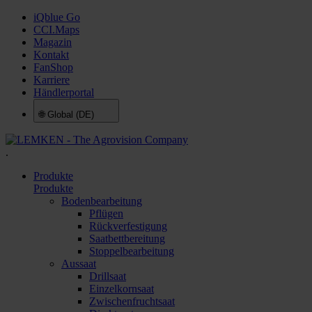
iQblue Go
CCI.Maps
Magazin
Kontakt
FanShop
Karriere
Händlerportal
🌐
Global (DE)
.
Produkte
Produkte
Bodenbearbeitung
Pflügen
Rückverfestigung
Saatbettbereitung
Stoppelbearbeitung
Aussaat
Drillsaat
Einzelkornsaat
Zwischenfruchtsaat