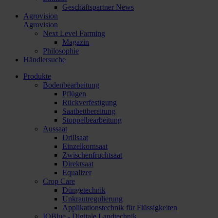
Geschäftspartner News
Agrovision
Agrovision
Next Level Farming
Magazin
Philosophie
Händlersuche
Produkte
Bodenbearbeitung
Pflügen
Rückverfestigung
Saatbettbereitung
Stoppelbearbeitung
Aussaat
Drillsaat
Einzelkornsaat
Zwischenfruchtsaat
Direktsaat
Equalizer
Crop Care
Düngetechnik
Unkrautregulierung
Applikationstechnik für Flüssigkeiten
IQBlue - Digitale Landtechnik