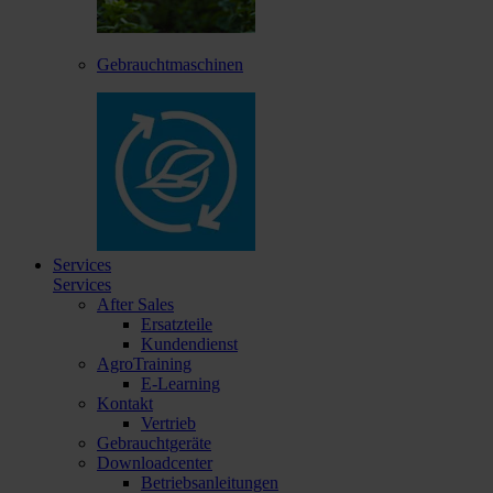
Gebrauchtmaschinen
Services
Services
After Sales
Ersatzteile
Kundendienst
AgroTraining
E-Learning
Kontakt
Vertrieb
Gebrauchtgeräte
Downloadcenter
Betriebsanleitungen