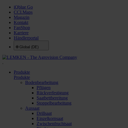
iQblue Go
CCI.Maps
Magazin
Kontakt
FanShop
Karriere
Händlerportal
🌐
Global (DE)
.
Produkte
Produkte
Bodenbearbeitung
Pflügen
Rückverfestigung
Saatbettbereitung
Stoppelbearbeitung
Aussaat
Drillsaat
Einzelkornsaat
Zwischenfruchtsaat