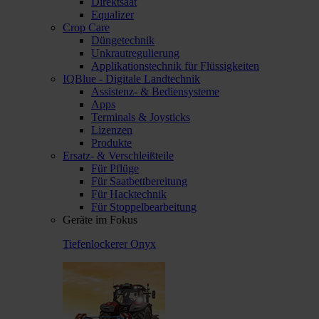
Direktsaat
Equalizer
Crop Care
Düngetechnik
Unkrautregulierung
Applikationstechnik für Flüssigkeiten
IQBlue - Digitale Landtechnik
Assistenz- & Bediensysteme
Apps
Terminals & Joysticks
Lizenzen
Produkte
Ersatz- & Verschleißteile
Für Pflüge
Für Saatbettbereitung
Für Hacktechnik
Für Stoppelbearbeitung
Geräte im Fokus
Tiefenlockerer Onyx