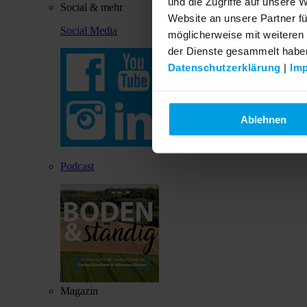
und die Zugriffe auf unsere 
Social & mehr
Website an unsere Partner fü
Social Media
möglicherweise mit weiteren
der Dienste gesammelt habe
Datenschutzerklärung
|
Im
Ablehnen
Podcast
Magazin