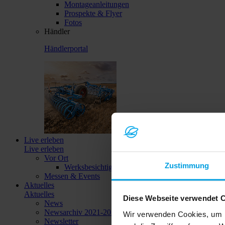
Montageanleitungen
Prospekte & Flyer
Fotos
Händler
Händlerportal
Live erleben
Live erleben
Vor Ort
Zustimmung
Werksbesichtigungen
Messen & Events
Aktuelles
Aktuelles
Diese Webseite verwendet 
News
Newsarchiv 2021-2023
Wir verwenden Cookies, um I
Newsletter