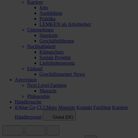
Karriere
Jobs
Ausbildung
Praktika
LEMKEN als Arbeitgeber
Unternehmen
Standorte
Geschäftsführung
Nachhaltigkeit
Klimaschutz
Soziale Projekte
Lieferkettengesetz
Einkauf
Geschäftspartner News
Agrovision
Next Level Farming
Magazin
Philosophie
Händlersuche
iQblue Go
CCI.Maps
Magazin
Kontakt
FanShop
Karriere
Händlerportal
Global (DE)