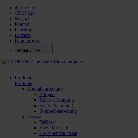
iQblue Go
CCI.Maps
Magazin
Kontakt
FanShop
Karriere
Händlerportal
🌐
Global (DE)
.
Produkte
Produkte
Bodenbearbeitung
Pflügen
Rückverfestigung
Saatbettbereitung
Stoppelbearbeitung
Aussaat
Drillsaat
Einzelkornsaat
Zwischenfruchtsaat