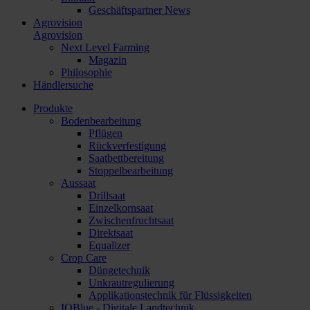
Geschäftspartner News
Agrovision
Agrovision
Next Level Farming
Magazin
Philosophie
Händlersuche
Produkte
Bodenbearbeitung
Pflügen
Rückverfestigung
Saatbettbereitung
Stoppelbearbeitung
Aussaat
Drillsaat
Einzelkornsaat
Zwischenfruchtsaat
Direktsaat
Equalizer
Crop Care
Düngetechnik
Unkrautregulierung
Applikationstechnik für Flüssigkeiten
IQBlue - Digitale Landtechnik