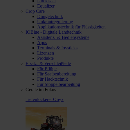
Direktsaat
Equalizer
Crop Care
Düngetechnik
Unkrautregulierung
Applikationstechnik für Flüssigkeiten
IQBlue - Digitale Landtechnik
Assistenz- & Bediensysteme
Apps
Terminals & Joysticks
Lizenzen
Produkte
Ersatz- & Verschleißteile
Für Pflüge
Für Saatbettbereitung
Für Hacktechnik
Für Stoppelbearbeitung
Geräte im Fokus
Tiefenlockerer Onyx