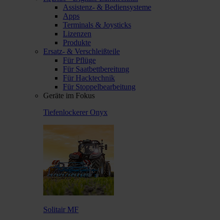
Assistenz- & Bediensysteme
Apps
Terminals & Joysticks
Lizenzen
Produkte
Ersatz- & Verschleißteile
Für Pflüge
Für Saatbettbereitung
Für Hacktechnik
Für Stoppelbearbeitung
Geräte im Fokus
Tiefenlockerer Onyx
Solitair MF