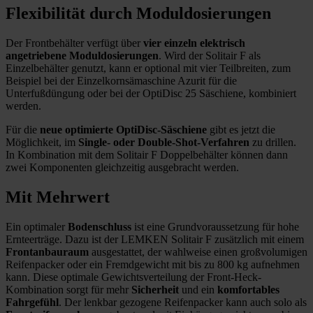
Flexibilität durch Moduldosierungen
Der Frontbehälter verfügt über
vier einzeln elektrisch
angetriebene Moduldosierungen
. Wird der Solitair F als
Einzelbehälter genutzt, kann er optional mit vier Teilbreiten, zum
Beispiel bei der Einzelkornsämaschine Azurit für die
Unterfußdüngung oder bei der OptiDisc 25 Säschiene, kombiniert
werden.
Für die
neue optimierte OptiDisc-Säschiene
gibt es jetzt die
Möglichkeit, im
Single- oder Double-Shot-Verfahren
zu drillen.
In Kombination mit dem Solitair F Doppelbehälter können dann
zwei Komponenten gleichzeitig ausgebracht werden.
Mit Mehrwert
Ein optimaler
Bodenschluss
ist eine Grundvoraussetzung für hohe
Ernteerträge. Dazu ist der LEMKEN Solitair F zusätzlich mit einem
Frontanbauraum
ausgestattet, der wahlweise einen großvolumigen
Reifenpacker oder ein Fremdgewicht mit bis zu 800 kg aufnehmen
kann. Diese optimale Gewichtsverteilung der Front-Heck-
Kombination sorgt für mehr
Sicherheit
und ein
komfortables
Fahrgefühl
. Der lenkbar gezogene Reifenpacker kann auch solo als