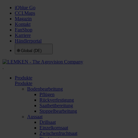
iQblue Go
CCI.Maps
Magazin
Kontakt
FanShop
Karriere
Händlerportal
🌐
Global (DE)
.
Produkte
Produkte
Bodenbearbeitung
Pflügen
Rückverfestigung
Saatbettbereitung
Stoppelbearbeitung
Aussaat
Drillsaat
Einzelkornsaat
Zwischenfruchtsaat