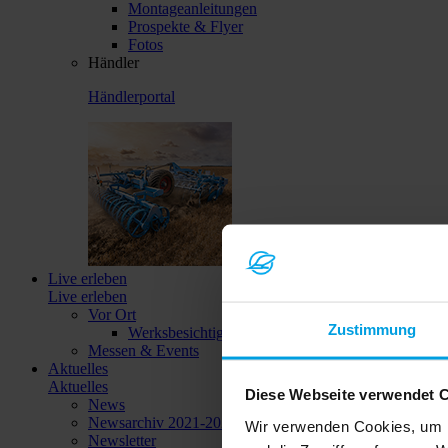
Montageanleitungen
Prospekte & Flyer
Fotos
Händler
Händlerportal
Live erleben
Live erleben
Vor Ort
Zustimmung
Werksbesichtigungen
Messen & Events
Aktuelles
Aktuelles
Diese Webseite verwendet 
News
Newsarchiv 2021-2023
Wir verwenden Cookies, um I
Newsletter