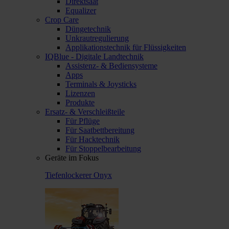
Direktsaat
Equalizer
Crop Care
Düngetechnik
Unkrautregulierung
Applikationstechnik für Flüssigkeiten
IQBlue - Digitale Landtechnik
Assistenz- & Bediensysteme
Apps
Terminals & Joysticks
Lizenzen
Produkte
Ersatz- & Verschleißteile
Für Pflüge
Für Saatbettbereitung
Für Hacktechnik
Für Stoppelbearbeitung
Geräte im Fokus
Tiefenlockerer Onyx