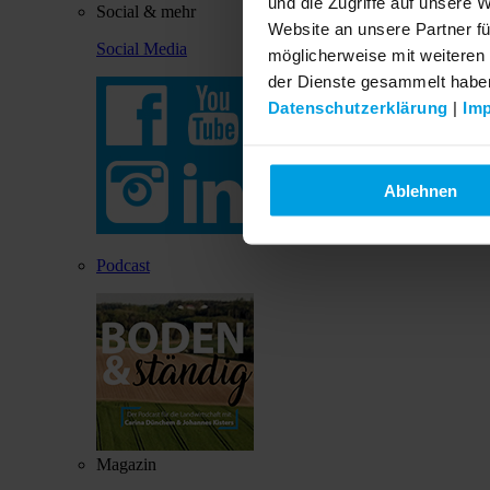
und die Zugriffe auf unsere 
Social & mehr
Website an unsere Partner fü
Social Media
möglicherweise mit weiteren
der Dienste gesammelt habe
Datenschutzerklärung
|
Im
Ablehnen
Podcast
Magazin