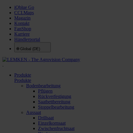
iQblue Go
CCI.Maps
Magazin
Kontakt
FanShop
Karriere
Händlerportal
🌐
Global (DE)
.
Produkte
Produkte
Bodenbearbeitung
Pflügen
Rückverfestigung
Saatbettbereitung
Stoppelbearbeitung
Aussaat
Drillsaat
Einzelkornsaat
Zwischenfruchtsaat