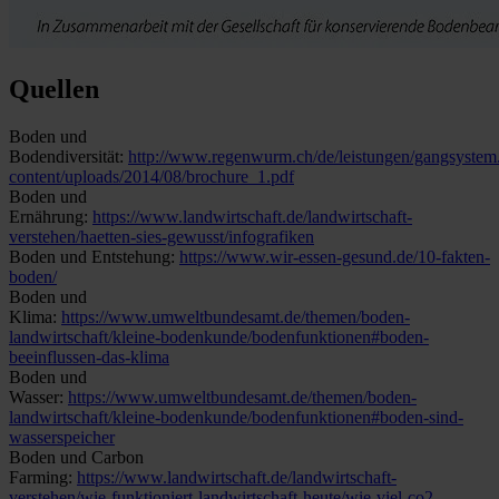
Quellen
Boden und
Bodendiversität:
http://www.regenwurm.ch/de/leistungen/gangsystem
content/uploads/2014/08/brochure_1.pdf
Boden und
Ernährung:
https://www.landwirtschaft.de/landwirtschaft-
verstehen/haetten-sies-gewusst/infografiken
Boden und Entstehung:
https://www.wir-essen-gesund.de/10-fakten-
boden/
Boden und
Klima:
https://www.umweltbundesamt.de/themen/boden-
landwirtschaft/kleine-bodenkunde/bodenfunktionen#boden-
beeinflussen-das-klima
Boden und
Wasser:
https://www.umweltbundesamt.de/themen/boden-
landwirtschaft/kleine-bodenkunde/bodenfunktionen#boden-sind-
wasserspeicher
Boden und Carbon
Farming:
https://www.landwirtschaft.de/landwirtschaft-
verstehen/wie-funktioniert-landwirtschaft-heute/wie-viel-co2-