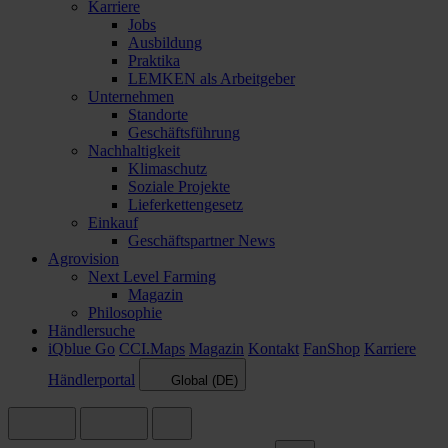
Karriere
Jobs
Ausbildung
Praktika
LEMKEN als Arbeitgeber
Unternehmen
Standorte
Geschäftsführung
Nachhaltigkeit
Klimaschutz
Soziale Projekte
Lieferkettengesetz
Einkauf
Geschäftspartner News
Agrovision
Next Level Farming
Magazin
Philosophie
Händlersuche
iQblue Go
CCI.Maps
Magazin
Kontakt
FanShop
Karriere
Händlerportal
Global (DE)