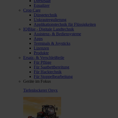
Direktsaat
Equalizer
Crop Care
Düngetechnik
Unkrautregulierung
Applikationstechnik für Flüssigkeiten
IQBlue - Digitale Landtechnik
Assistenz- & Bediensysteme
Apps
Terminals & Joysticks
Lizenzen
Produkte
Ersatz- & Verschleißteile
Für Pflüge
Für Saatbettbereitung
Für Hacktechnik
Für Stoppelbearbeitung
Geräte im Fokus
Tiefenlockerer Onyx