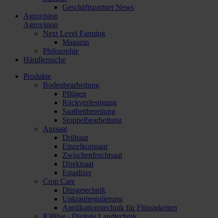
Geschäftspartner News
Agrovision
Agrovision
Next Level Farming
Magazin
Philosophie
Händlersuche
Produkte
Bodenbearbeitung
Pflügen
Rückverfestigung
Saatbettbereitung
Stoppelbearbeitung
Aussaat
Drillsaat
Einzelkornsaat
Zwischenfruchtsaat
Direktsaat
Equalizer
Crop Care
Düngetechnik
Unkrautregulierung
Applikationstechnik für Flüssigkeiten
IQBlue - Digitale Landtechnik