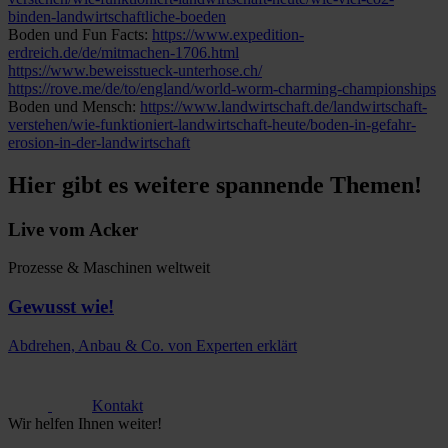
binden-landwirtschaftliche-boeden
Boden und Fun Facts:
https://www.expedition-
erdreich.de/de/mitmachen-1706.html
https://www.beweisstueck-unterhose.ch/
https://rove.me/de/to/england/world-worm-charming-championships
Boden und Mensch:
https://www.landwirtschaft.de/landwirtschaft-
verstehen/wie-funktioniert-landwirtschaft-heute/boden-in-gefahr-
erosion-in-der-landwirtschaft
Hier gibt es weitere spannende Themen!
Live vom Acker
Prozesse & Maschinen weltweit
Gewusst wie!
Abdrehen, Anbau & Co. von Experten erklärt
Kontakt
Wir helfen Ihnen weiter!