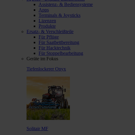
Assistenz- & Bediensysteme
Apps
Terminals & Joysticks
Lizenzen
Produkte
Ersatz- & Verschleißteile
Für Pflüge
Für Saatbettbereitung
Für Hacktechnik
Für Stoppelbearbeitung
Geräte im Fokus
Tiefenlockerer Onyx
Solitair MF