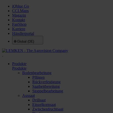
iQblue Go
CCI.Maps
Magazin
Kontakt
FanShop
Karriere
Händlerportal
🌐
Global (DE)
.
Produkte
Produkte
Bodenbearbeitung
Pflügen
Rückverfestigung
Saatbettbereitung
Stoppelbearbeitung
Aussaat
Drillsaat
Einzelkornsaat
Zwischenfruchtsaat