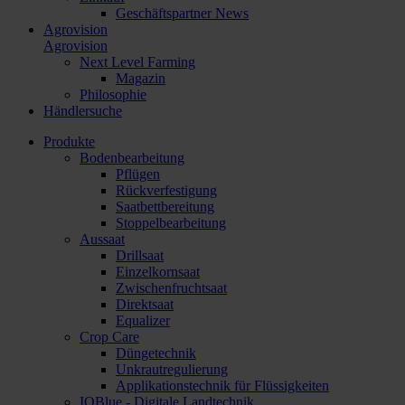
Geschäftspartner News
Agrovision
Agrovision
Next Level Farming
Magazin
Philosophie
Händlersuche
Produkte
Bodenbearbeitung
Pflügen
Rückverfestigung
Saatbettbereitung
Stoppelbearbeitung
Aussaat
Drillsaat
Einzelkornsaat
Zwischenfruchtsaat
Direktsaat
Equalizer
Crop Care
Düngetechnik
Unkrautregulierung
Applikationstechnik für Flüssigkeiten
IQBlue - Digitale Landtechnik