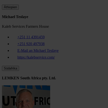
Äthiopien
Michael Tesfaye
Kaleb Services Farmers House
+251 11 4391459
+251 920 497938
E-Mail an Michael Tesfaye
https://kalebservice.com/
Südafrika
LEMKEN South Africa pty. Ltd.