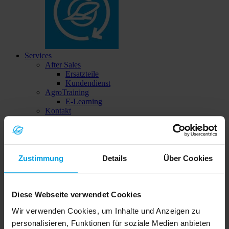
Services
After Sales
Ersatzteile
Kundendienst
AgroTraining
E-Learning
Kontakt
Vertrieb
Gebrauchtgeräte
Downloadcenter
Betriebsanleitungen
Montageanleitungen
Zustimmung
Details
Über Cookies
Prospekte & Flyer
Fotos
Händler
Diese Webseite verwendet Cookies
Händlerportal
Wir verwenden Cookies, um Inhalte und Anzeigen zu
personalisieren, Funktionen für soziale Medien anbieten