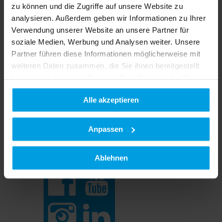
zu können und die Zugriffe auf unsere Website zu
analysieren. Außerdem geben wir Informationen zu Ihrer
Verwendung unserer Website an unsere Partner für
soziale Medien, Werbung und Analysen weiter. Unsere
Partner führen diese Informationen möglicherweise mit
Live erleben
weiteren Daten zusammen, die Sie ihnen bereitgestellt
Vor Ort
haben oder die sie im Rahmen Ihrer Nutzung der Dienste
Werksbesichtigungen
gesammelt haben.
Messen & Events
Aktuelles
Alle akzeptieren
Datenschutzerklärung
|
Impressum
News
Newsarchiv 2021-2023
Newsletter
Anpassen
Social & mehr
Social Media
Ablehnen