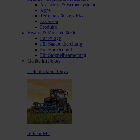
Assistenz- & Bediensysteme
Apps
Terminals & Joysticks
Lizenzen
Produkte
Ersatz- & Verschleißteile
Für Pflüge
Für Saatbettbereitung
Für Hacktechnik
Für Stoppelbearbeitung
Geräte im Fokus
Tiefenlockerer Onyx
Solitair MF