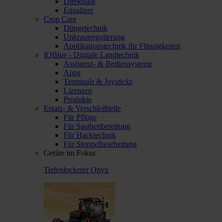
Direktsaat
Equalizer
Crop Care
Düngetechnik
Unkrautregulierung
Applikationstechnik für Flüssigkeiten
IQBlue - Digitale Landtechnik
Assistenz- & Bediensysteme
Apps
Terminals & Joysticks
Lizenzen
Produkte
Ersatz- & Verschleißteile
Für Pflüge
Für Saatbettbereitung
Für Hacktechnik
Für Stoppelbearbeitung
Geräte im Fokus
Tiefenlockerer Onyx