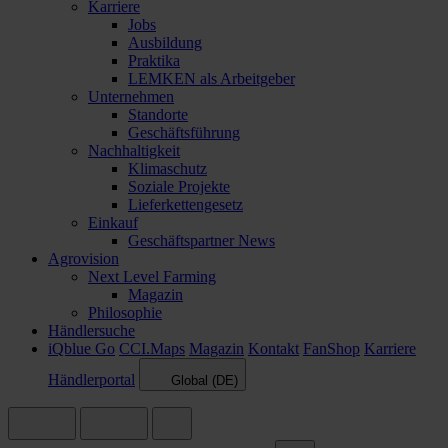
Karriere
Jobs
Ausbildung
Praktika
LEMKEN als Arbeitgeber
Unternehmen
Standorte
Geschäftsführung
Nachhaltigkeit
Klimaschutz
Soziale Projekte
Lieferkettengesetz
Einkauf
Geschäftspartner News
Agrovision
Next Level Farming
Magazin
Philosophie
Händlersuche
iQblue Go
CCI.Maps
Magazin
Kontakt
FanShop
Karriere
Händlerportal
Global (DE)