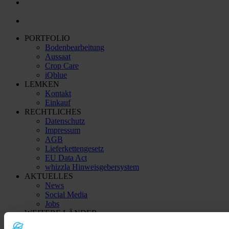
PORTFOLIO
Bodenbearbeitung
Aussaat
Crop Care
iQblue
LEMKEN
Kontakt
Einkauf
RECHTLICHES
Datenschutz
Impressum
AGB
Lieferkettengesetz
EU Data Act
whizzla Hinweisgebersystem
AKTUELLES
News
Social Media
Jobs
WEITERE LÄNDER
China