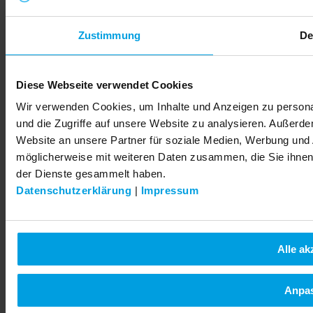
Indien
Kazachstan (Қазақстан)
Ukraine (Україна)
Zustimmung
De
© 2026 LEMKEN GmbH & Co. KG
Diese Webseite verwendet Cookies
Wir verwenden Cookies, um Inhalte und Anzeigen zu personal
und die Zugriffe auf unsere Website zu analysieren. Außerd
Website an unsere Partner für soziale Medien, Werbung und 
möglicherweise mit weiteren Daten zusammen, die Sie ihnen 
der Dienste gesammelt haben.
Datenschutzerklärung
|
Impressum
Alle ak
Anpa