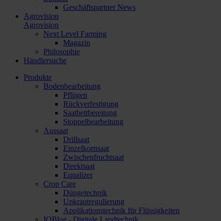
Geschäftspartner News
Agrovision
Agrovision
Next Level Farming
Magazin
Philosophie
Händlersuche
Produkte
Bodenbearbeitung
Pflügen
Rückverfestigung
Saatbettbereitung
Stoppelbearbeitung
Aussaat
Drillsaat
Einzelkornsaat
Zwischenfruchtsaat
Direktsaat
Equalizer
Crop Care
Düngetechnik
Unkrautregulierung
Applikationstechnik für Flüssigkeiten
IQBlue - Digitale Landtechnik