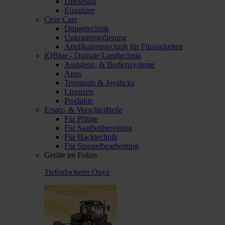
Direktsaat
Equalizer
Crop Care
Düngetechnik
Unkrautregulierung
Applikationstechnik für Flüssigkeiten
IQBlue - Digitale Landtechnik
Assistenz- & Bediensysteme
Apps
Terminals & Joysticks
Lizenzen
Produkte
Ersatz- & Verschleißteile
Für Pflüge
Für Saatbettbereitung
Für Hacktechnik
Für Stoppelbearbeitung
Geräte im Fokus
Tiefenlockerer Onyx