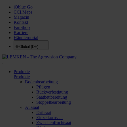
iQblue Go
CCI.Maps
Magazin
Kontakt
FanShop
Karriere
Händlerportal
🌐
Global (DE)
.
Produkte
Produkte
Bodenbearbeitung
Pflügen
Rückverfestigung
Saatbettbereitung
Stoppelbearbeitung
Aussaat
Drillsaat
Einzelkornsaat
Zwischenfruchtsaat