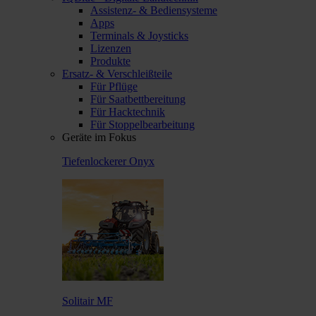
Assistenz- & Bediensysteme
Apps
Terminals & Joysticks
Lizenzen
Produkte
Ersatz- & Verschleißteile
Für Pflüge
Für Saatbettbereitung
Für Hacktechnik
Für Stoppelbearbeitung
Geräte im Fokus
Tiefenlockerer Onyx
Solitair MF