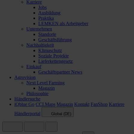
Karriere
Jobs
Ausbildung
Praktika
LEMKEN als Arbeitgeber
Unternehmen
Standorte
Geschäftsführung
Nachhaltigkeit
Klimaschutz
Soziale Projekte
Lieferkettengesetz
Einkauf
Geschäftspartner News
Agrovision
Next Level Farming
Magazin
Philosophie
Händlersuche
iQblue Go
CCI.Maps
Magazin
Kontakt
FanShop
Karriere
Händlerportal
Global (DE)