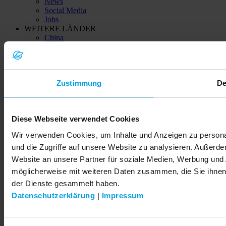
News
Social Media
Jobs
WEITERE LÄNDER
China
Indien
Kazachstan (Қазақстан)
Ukraine (Україна)
Zustimmung
De
© 2026 LEMKEN GmbH & Co. KG
Diese Webseite verwendet Cookies
Wir verwenden Cookies, um Inhalte und Anzeigen zu personal
und die Zugriffe auf unsere Website zu analysieren. Außerd
Website an unsere Partner für soziale Medien, Werbung und 
möglicherweise mit weiteren Daten zusammen, die Sie ihnen 
der Dienste gesammelt haben.
Datenschutzerklärung
|
Impressum