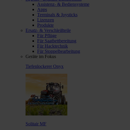
Assistenz- & Bediensysteme
Apps
Terminals & Joysticks
Lizenzen
Produkte
Ersatz- & Verschleißteile
Für Pflüge
Für Saatbettbereitung
Für Hacktechnik
Für Stoppelbearbeitung
Geräte im Fokus
Tiefenlockerer Onyx
Solitair MF