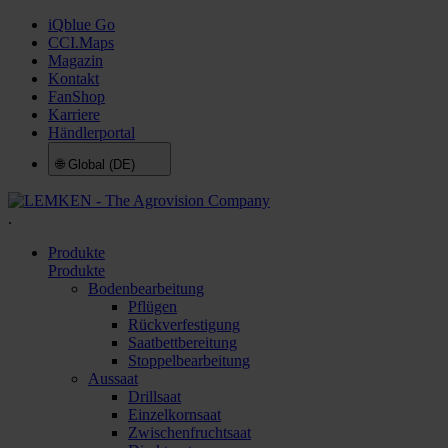
iQblue Go
CCI.Maps
Magazin
Kontakt
FanShop
Karriere
Händlerportal
🌐
Global (DE)
.
Produkte
Produkte
Bodenbearbeitung
Pflügen
Rückverfestigung
Saatbettbereitung
Stoppelbearbeitung
Aussaat
Drillsaat
Einzelkornsaat
Zwischenfruchtsaat