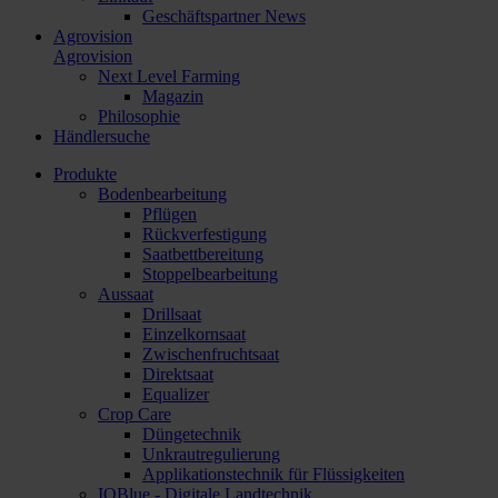
Geschäftspartner News
Agrovision
Agrovision
Next Level Farming
Magazin
Philosophie
Händlersuche
Produkte
Bodenbearbeitung
Pflügen
Rückverfestigung
Saatbettbereitung
Stoppelbearbeitung
Aussaat
Drillsaat
Einzelkornsaat
Zwischenfruchtsaat
Direktsaat
Equalizer
Crop Care
Düngetechnik
Unkrautregulierung
Applikationstechnik für Flüssigkeiten
IQBlue - Digitale Landtechnik