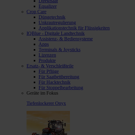
Direktsaat
Equalizer
Crop Care
Düngetechnik
Unkrautregulierung
Applikationstechnik für Flüssigkeiten
IQBlue - Digitale Landtechnik
Assistenz- & Bediensysteme
Apps
Terminals & Joysticks
Lizenzen
Produkte
Ersatz- & Verschleißteile
Für Pflüge
Für Saatbettbereitung
Für Hacktechnik
Für Stoppelbearbeitung
Geräte im Fokus
Tiefenlockerer Onyx