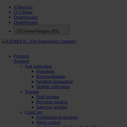
iQblue Go
CCI.Maps
Dealerlocator
Dealerlocator
🇬🇧
United Kingdom (EN)
.
Products
Products
Soil cultivation
Ploughing
Reconsolidation
Seedbed preparation
Stubble cultivation
Sowing
Drill seeding
Precision seeding
Intercrop seeding
CropCare
Fertilisation technology
Weed control