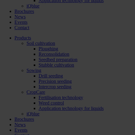
Application technology for liquids
iQblue
Brochures
News
Events
Contact
Products
Soil cultivation
Ploughing
Reconsolidation
Seedbed preparation
Stubble cultivation
Sowing
Drill seeding
Precision seeding
Intercrop seeding
CropCare
Fertilisation technology
Weed control
Application technology for liquids
iQblue
Brochures
News
Events