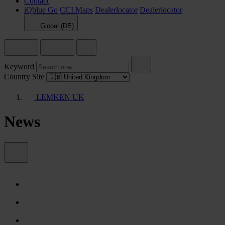
Contact
iQblue Go
CCI.Maps
Dealerlocator
Dealerlocator
Global (DE)
Keyword
Country Site
LEMKEN UK
News