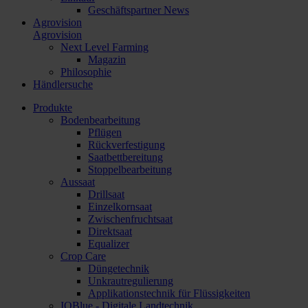
Geschäftspartner News
Agrovision
Agrovision
Next Level Farming
Magazin
Philosophie
Händlersuche
Produkte
Bodenbearbeitung
Pflügen
Rückverfestigung
Saatbettbereitung
Stoppelbearbeitung
Aussaat
Drillsaat
Einzelkornsaat
Zwischenfruchtsaat
Direktsaat
Equalizer
Crop Care
Düngetechnik
Unkrautregulierung
Applikationstechnik für Flüssigkeiten
IQBlue - Digitale Landtechnik