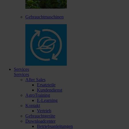
Gebrauchtmaschinen
Services
Services
After Sales
Ersatzteile
Kundendienst
AgroTraining
E-Learning
Kontakt
Vertrieb
Gebrauchtgeräte
Downloadcenter
Betriebsanleitungen