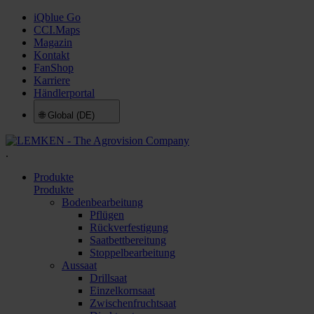
iQblue Go
CCI.Maps
Magazin
Kontakt
FanShop
Karriere
Händlerportal
🌐
Global (DE)
.
Produkte
Produkte
Bodenbearbeitung
Pflügen
Rückverfestigung
Saatbettbereitung
Stoppelbearbeitung
Aussaat
Drillsaat
Einzelkornsaat
Zwischenfruchtsaat