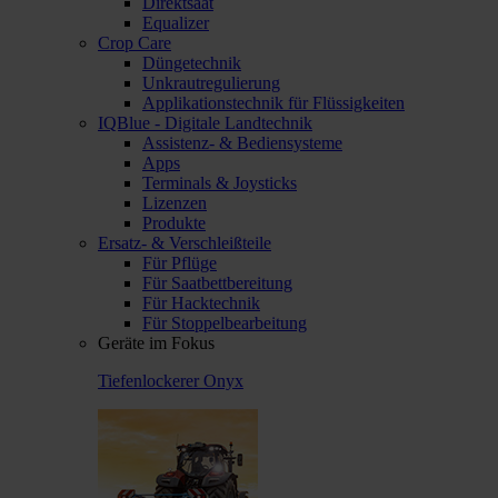
Direktsaat
Equalizer
Crop Care
Düngetechnik
Unkrautregulierung
Applikationstechnik für Flüssigkeiten
IQBlue - Digitale Landtechnik
Assistenz- & Bediensysteme
Apps
Terminals & Joysticks
Lizenzen
Produkte
Ersatz- & Verschleißteile
Für Pflüge
Für Saatbettbereitung
Für Hacktechnik
Für Stoppelbearbeitung
Geräte im Fokus
Tiefenlockerer Onyx