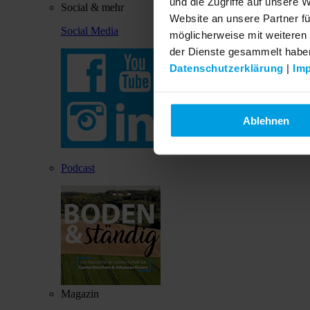
und die Zugriffe auf unsere 
Social & mehr
Website an unsere Partner fü
Social Media
möglicherweise mit weiteren
der Dienste gesammelt habe
Datenschutzerklärung
|
Im
Ablehnen
Podcast
Magazin