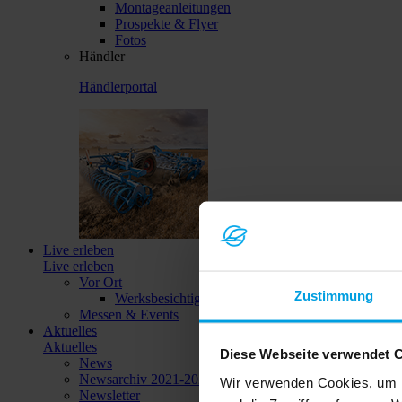
Montageanleitungen
Prospekte & Flyer
Fotos
Händler
Händlerportal
Live erleben
Live erleben
Vor Ort
Zustimmung
Werksbesichtigungen
Messen & Events
Aktuelles
Aktuelles
Diese Webseite verwendet 
News
Newsarchiv 2021-2023
Wir verwenden Cookies, um I
Newsletter