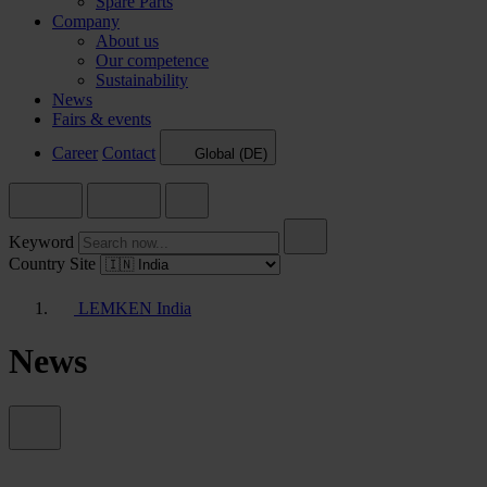
Spare Parts
Company
About us
Our competence
Sustainability
News
Fairs & events
Career
Contact
Global (DE)
Keyword
Country Site
LEMKEN India
News