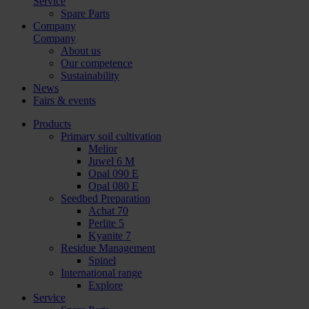
Service
Spare Parts
Company
Company
About us
Our competence
Sustainability
News
Fairs & events
Products
Primary soil cultivation
Melior
Juwel 6 M
Opal 090 E
Opal 080 E
Seedbed Preparation
Achat 70
Perlite 5
Kyanite 7
Residue Management
Spinel
International range
Explore
Service