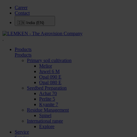
Career
Contact
🇮🇳
India (EN)
.
Products
Products
Primary soil cultivation
Melior
Juwel 6 M
Opal 090 E
Opal 080 E
Seedbed Preparation
Achat 70
Perlite 5
Kyanite 7
Residue Management
Spinel
International range
Explore
Service